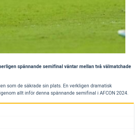
nnerligen spännande semifinal väntar mellan två välmatchade
uten som de säkrade sin plats. En verkligen dramatisk
igenom allt inför denna spännande semifinal i AFCON 2024.