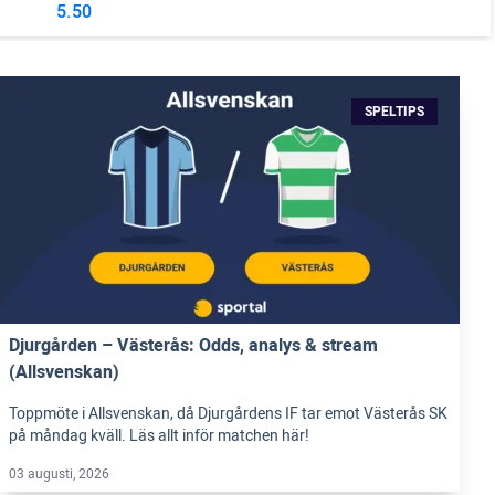
5.50
SPELTIPS
Djurgården – Västerås: Odds, analys & stream
(Allsvenskan)
Toppmöte i Allsvenskan, då Djurgårdens IF tar emot Västerås SK
på måndag kväll. Läs allt inför matchen här!
03 augusti, 2026