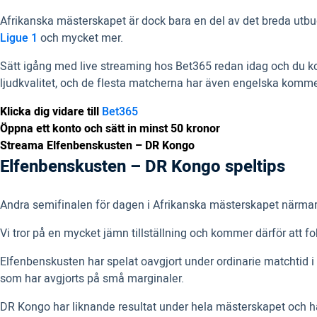
Afrikanska mästerskapet är dock bara en del av det breda utbud
Ligue 1
och mycket mer.
Sätt igång med live streaming hos Bet365 redan idag och du ko
ljudkvalitet, och de flesta matcherna har även engelska komme
Klicka dig vidare till
Bet365
Öppna ett konto och sätt in minst 50 kronor
Streama Elfenbenskusten – DR Kongo
Elfenbenskusten – DR Kongo speltips
Andra semifinalen för dagen i Afrikanska mästerskapet närmar 
Vi tror på en mycket jämn tillställning och kommer därför att f
Elfenbenskusten har spelat oavgjort under ordinarie matchtid 
som har avgjorts på små marginaler.
DR Kongo har liknande resultat under hela mästerskapet och har 