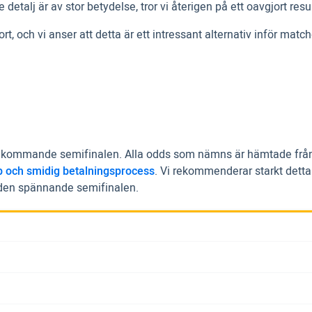
 detalj är av stor betydelse, tror vi återigen på ett oavgjort resul
ort, och vi anser att detta är ett intressant alternativ inför 
 den kommande semifinalen. Alla odds som nämns är hämtade fr
b och smidig betalningsprocess
. Vi rekommenderar starkt detta
ör den spännande semifinalen.