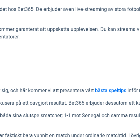
et hos Bet365. De erbjuder även live-streaming av stora fotbol
mmer garanterat att uppskatta upplevelsen. Du kan streama via 
ntatorer.
sig, och här kommer vi att presentera vårt
bästa speltips
inför
okusera på ett oavgjort resultat. Bet365 erbjuder dessutom ett k
i båda sina slutspelsmatcher; 1-1 mot Senegal och samma result
faktiskt bara vunnit en match under ordinarie matchtid. I övrig