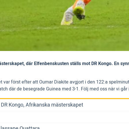
mästerskapet, där Elfenbenskusten ställs mot DR Kongo. En sy
t var först efter att Oumar Diakite avgjort i den 122:a spelmin
ch där de besegrade Guinea med 3-1. Följ med oss när vi går 
 DR Kongo, Afrikanska mästerskapet
lassane Ouattara