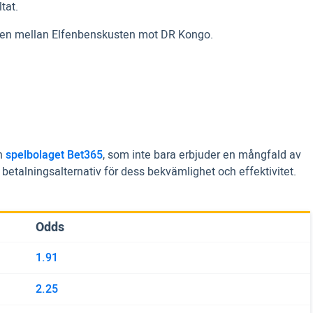
tat.
matchen mellan Elfenbenskusten mot DR Kongo.
ån
spelbolaget Bet365
, som inte bara erbjuder en mångfald av
 betalningsalternativ för dess bekvämlighet och effektivitet.
Odds
1.91
2.25