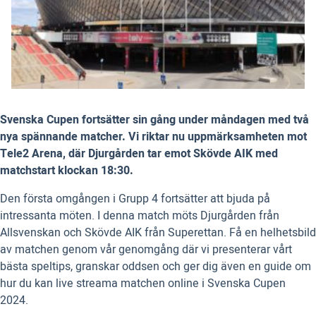
Svenska Cupen fortsätter sin gång under måndagen med två
nya spännande matcher. Vi riktar nu uppmärksamheten mot
Tele2 Arena, där Djurgården tar emot Skövde AIK med
matchstart klockan 18:30.
Den första omgången i Grupp 4 fortsätter att bjuda på
intressanta möten. I denna match möts Djurgården från
Allsvenskan och Skövde AIK från Superettan. Få en helhetsbild
av matchen genom vår genomgång där vi presenterar vårt
bästa speltips, granskar oddsen och ger dig även en guide om
hur du kan live streama matchen online i Svenska Cupen
2024.