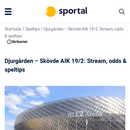
/
Startsida
Speltips
/
Djurgården – Skövde AIK 19/2: Stream, odds
& speltips
Skribenter:
Djurgården – Skövde AIK 19/2: Stream, odds &
speltips