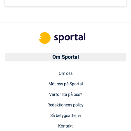
Om Sportal
Om oss
Möt oss på Sportal
Varför lita på oss?
Redaktionens policy
Så betygsätter vi
Kontakt