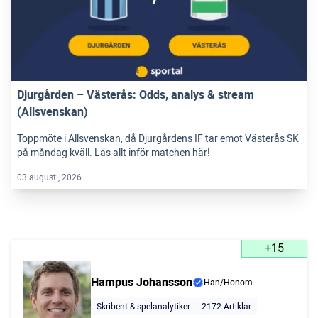
Djurgården – Västerås: Odds, analys & stream
(Allsvenskan)
Toppmöte i Allsvenskan, då Djurgårdens IF tar emot Västerås SK
på måndag kväll. Läs allt inför matchen här!
03 augusti, 2026
+15
Hampus Johansson
Han/Honom
Skribent & spelanalytiker
2172 Artiklar