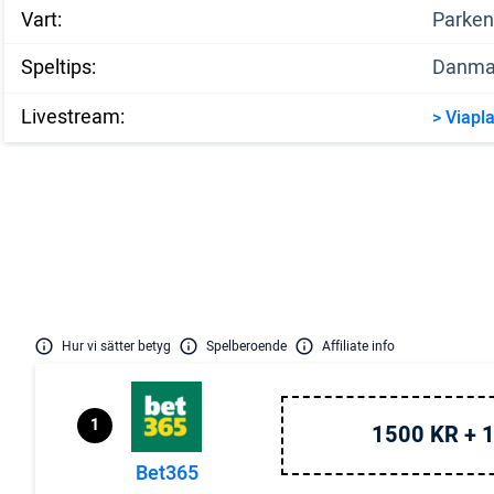
Vart:
Parken
Speltips:
Danmar
Livestream:
>
Via
pl
Hur vi sätter betyg
Spelberoende
Affiliate info
1
1500 KR + 
Bet365