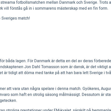
a streama fotbollsmatchen mellan Danmark och Sverige. Trots a
rk vill förstås gå in i sommarens mästerskap med en fin form.
e Sveriges match!
för båda lagen. För Danmark är detta en del av deras förbered
undskaptenen Jon Dahl Tomasson som är dansk, är det viktigt att
et är tidigt att döma med tanke på att han bara lett Sverige i 
mer att vara utan några spelare i denna match. Gyökeres, Augu
ånvaro som haft en otrolig säsong målmässigt. Dessutom är stat
rågetecken.
 otroliga prestationer under EM-kvalet, särskilt på hemmapla