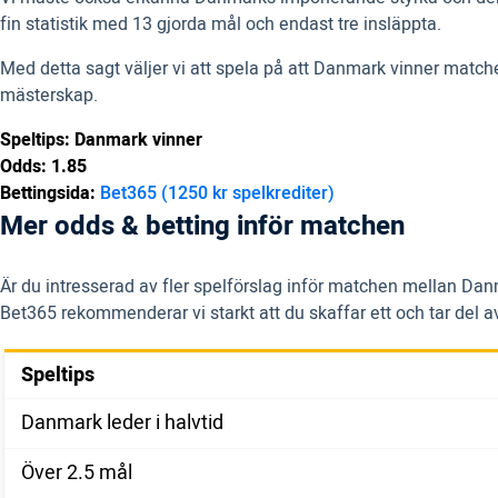
fin statistik med 13 gjorda mål och endast tre insläppta.
Med detta sagt väljer vi att spela på att Danmark vinner matche
mästerskap.
Speltips: Danmark vinner
Odds: 1.85
Bettingsida:
Bet365 (1250 kr spelkrediter)
Mer odds & betting inför matchen
Är du intresserad av fler spelförslag inför matchen mellan Dan
Bet365 rekommenderar vi starkt att du skaffar ett och tar del av
Speltips
Danmark leder i halvtid
Över 2.5 mål