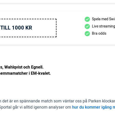
Spela med Sw
Live streamin
TILL 1000 KR
Bra odds
, Wahlqvist och Egnell.
 hemmamatcher i EM-kvalet.
, och det är en spännande match som väntar oss på Parken klocka
portal går vi alltid igenom analyser om
hur du kommer igång m