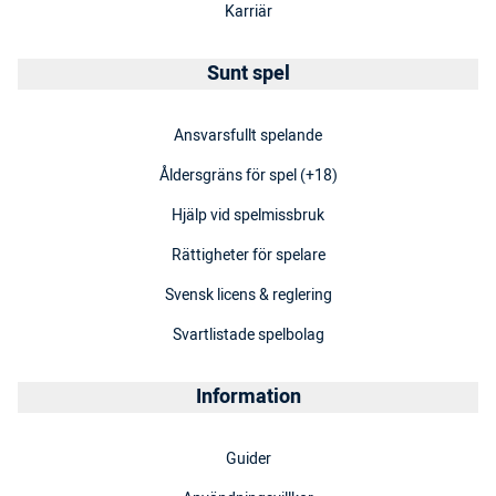
Karriär
Sunt spel
Ansvarsfullt spelande
Åldersgräns för spel (+18)
Hjälp vid spelmissbruk
Rättigheter för spelare
Svensk licens & reglering
Svartlistade spelbolag
Information
Guider