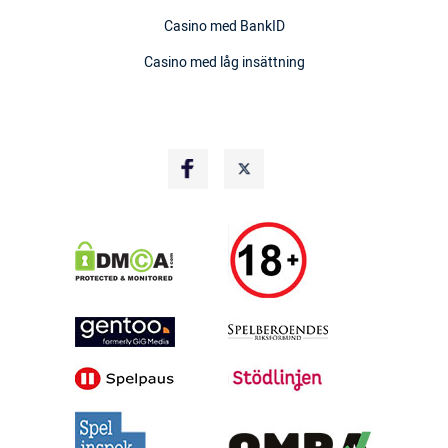
Casino med BankID
Casino med låg insättning