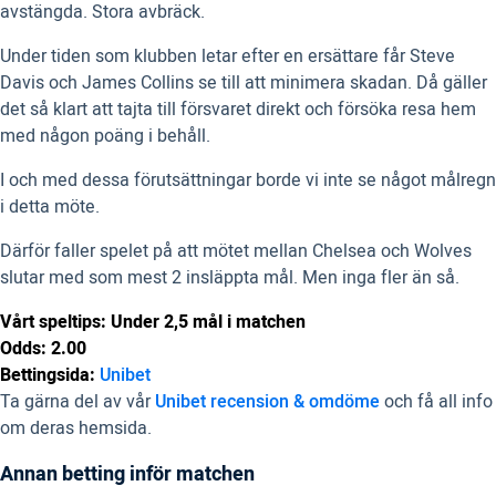
avstängda. Stora avbräck.
Under tiden som klubben letar efter en ersättare får Steve
Davis och James Collins se till att minimera skadan. Då gäller
det så klart att tajta till försvaret direkt och försöka resa hem
med någon poäng i behåll.
I och med dessa förutsättningar borde vi inte se något målregn
i detta möte.
Därför faller spelet på att mötet mellan Chelsea och Wolves
slutar med som mest 2 insläppta mål. Men inga fler än så.
Vårt speltips: Under 2,5 mål i matchen
Odds: 2.00
Bettingsida:
Unibet
Ta gärna del av vår
Unibet recension & omdöme
och få all info
om deras hemsida.
Annan betting inför matchen