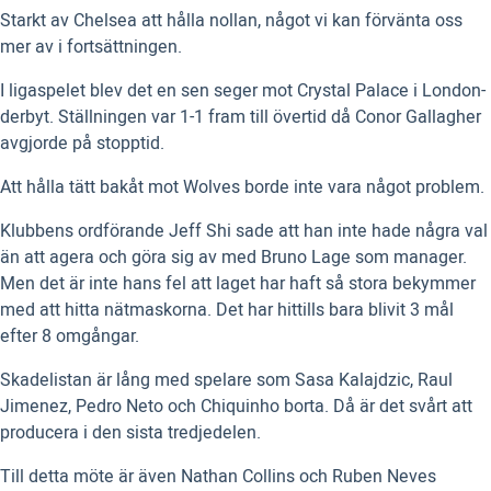
Starkt av Chelsea att hålla nollan, något vi kan förvänta oss
mer av i fortsättningen.
I ligaspelet blev det en sen seger mot Crystal Palace i London-
derbyt. Ställningen var 1-1 fram till övertid då Conor Gallagher
avgjorde på stopptid.
Att hålla tätt bakåt mot Wolves borde inte vara något problem.
Klubbens ordförande Jeff Shi sade att han inte hade några val
än att agera och göra sig av med Bruno Lage som manager.
Men det är inte hans fel att laget har haft så stora bekymmer
med att hitta nätmaskorna. Det har hittills bara blivit 3 mål
efter 8 omgångar.
Skadelistan är lång med spelare som Sasa Kalajdzic, Raul
Jimenez, Pedro Neto och Chiquinho borta. Då är det svårt att
producera i den sista tredjedelen.
Till detta möte är även Nathan Collins och Ruben Neves