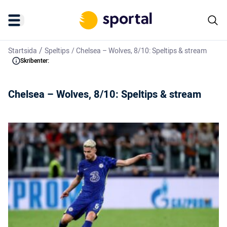
/
Startsida
Speltips
/
Chelsea – Wolves, 8/10: Speltips & stream
Skribenter:
Chelsea – Wolves, 8/10: Speltips & stream