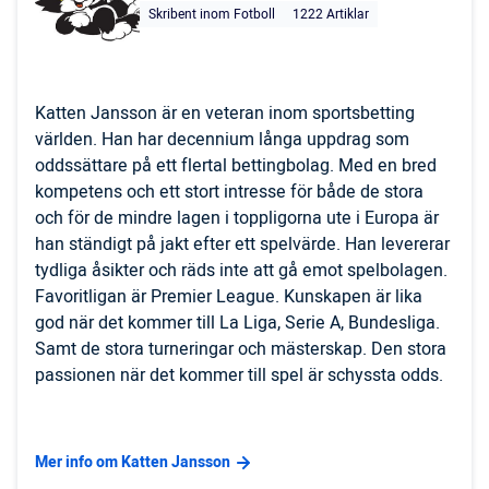
Skribent inom Fotboll
1222 Artiklar
Katten Jansson är en veteran inom sportsbetting
världen. Han har decennium långa uppdrag som
oddssättare på ett flertal bettingbolag. Med en bred
kompetens och ett stort intresse för både de stora
och för de mindre lagen i toppligorna ute i Europa är
han ständigt på jakt efter ett spelvärde. Han levererar
tydliga åsikter och räds inte att gå emot spelbolagen.
Favoritligan är Premier League. Kunskapen är lika
god när det kommer till La Liga, Serie A, Bundesliga.
Samt de stora turneringar och mästerskap. Den stora
passionen när det kommer till spel är schyssta odds.
Mer info om Katten Jansson