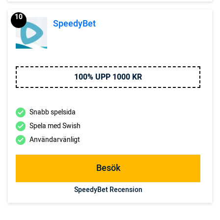
10
SpeedyBet
100% UPP 1000 KR
Snabb spelsida
Spela med Swish
Användarvänligt
Besök
SpeedyBet Recension