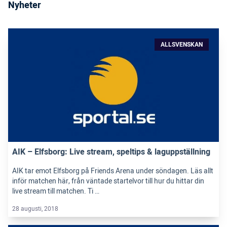
Nyheter
ALLSVENSKAN
AIK – Elfsborg: Live stream, speltips & laguppställning
AIK tar emot Elfsborg på Friends Arena under söndagen. Läs allt
inför matchen här, från väntade startelvor till hur du hittar din
live stream till matchen. Ti …
28 augusti, 2018