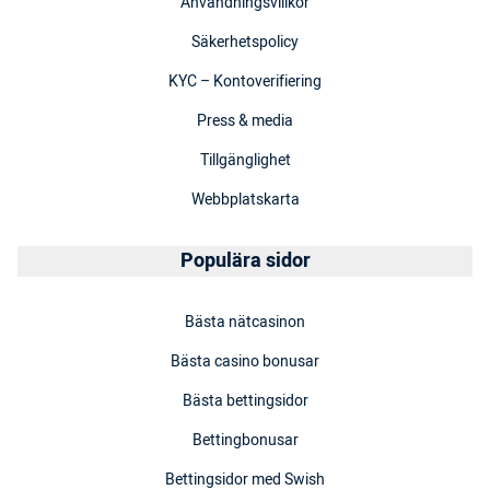
Användningsvillkor
Säkerhetspolicy
KYC – Kontoverifiering
Press & media
Tillgänglighet
Webbplatskarta
Populära sidor
Bästa nätcasinon
Bästa casino bonusar
Bästa bettingsidor
Bettingbonusar
Bettingsidor med Swish