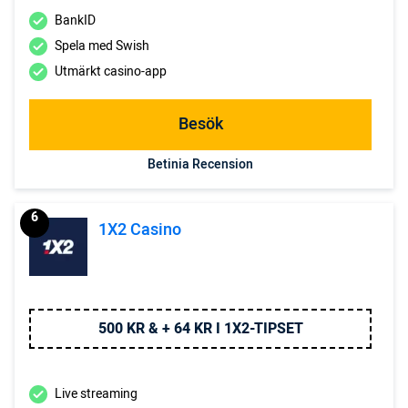
BankID
Spela med Swish
Utmärkt casino-app
Besök
Betinia Recension
6
1X2 Casino
500 KR & + 64 KR I 1X2-TIPSET
Live streaming