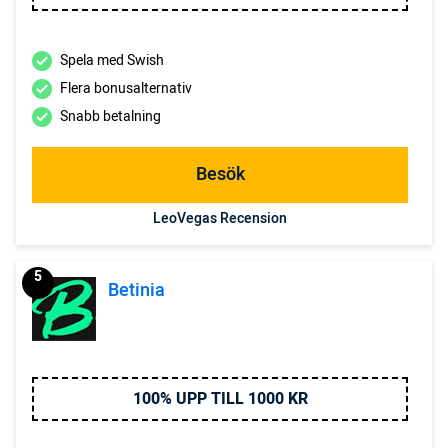
Spela med Swish
Flera bonusalternativ
Snabb betalning
Besök
LeoVegas Recension
5
Betinia
100% UPP TILL 1000 KR