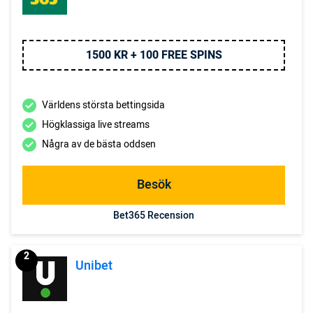
1500 KR + 100 FREE SPINS
Världens största bettingsida
Högklassiga live streams
Några av de bästa oddsen
Besök
Bet365 Recension
2
Unibet