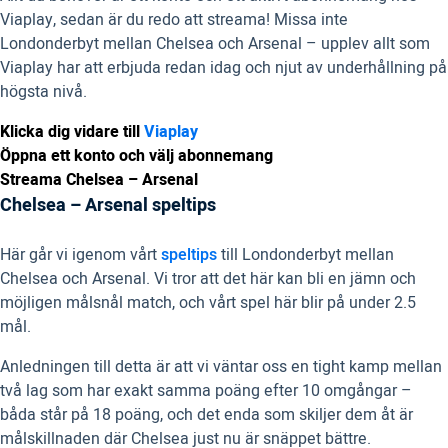
Viaplay, sedan är du redo att streama! Missa inte
Londonderbyt mellan Chelsea och Arsenal – upplev allt som
Viaplay har att erbjuda redan idag och njut av underhållning på
högsta nivå.
Klicka dig vidare till
Viaplay
Öppna ett konto och välj abonnemang
Streama Chelsea – Arsenal
Chelsea – Arsenal speltips
Här går vi igenom vårt
speltips
till Londonderbyt mellan
Chelsea och Arsenal. Vi tror att det här kan bli en jämn och
möjligen målsnål match, och vårt spel här blir på under 2.5
mål.
Anledningen till detta är att vi väntar oss en tight kamp mellan
två lag som har exakt samma poäng efter 10 omgångar –
båda står på 18 poäng, och det enda som skiljer dem åt är
målskillnaden där Chelsea just nu är snäppet bättre.