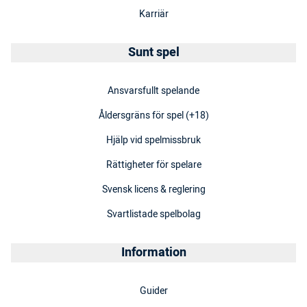
Karriär
Sunt spel
Ansvarsfullt spelande
Åldersgräns för spel (+18)
Hjälp vid spelmissbruk
Rättigheter för spelare
Svensk licens & reglering
Svartlistade spelbolag
Information
Guider