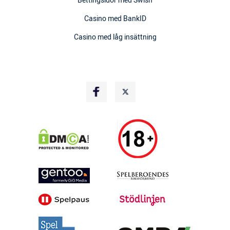
Bettingsidor med Swish
Casino med BankID
Casino med låg insättning