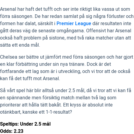
Arsenal har haft det tufft och ser inte riktigt lika vassa ut som
förra säsongen. De har redan samlat på sig några förluster och
formen har dalat, särskilt i
Premier League
där resultaten inte
gått deras väg de senaste omgångarna. Offensivt har Arsenal
också haft problem på sistone, med två raka matcher utan att
sätta ett enda mål.
Chelsea ser bättre ut jämfört med förra säsongen och har gjort
en klar förbättring under sin nya tränare. Dock är det
fortfarande ett lag som är i utveckling, och vi tror att de också
kan få det tufft mot Arsenal.
Så vårt spel här blir alltså under 2.5 mål, då vi tror att vi kan få
en spännande men försiktig match mellan två lag som
prioriterar att hålla tätt bakåt. Ett kryss är absolut inte
otänkbart, kanske ett 1-1-resultat?
Speltips: Under 2.5 mål
Odds: 2.23