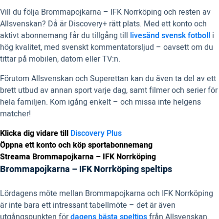
Vill du följa Brommapojkarna – IFK Norrköping och resten av
Allsvenskan? Då är Discovery+ rätt plats. Med ett konto och
aktivt abonnemang får du tillgång till
livesänd svensk fotboll
i
hög kvalitet, med svenskt kommentatorsljud – oavsett om du
tittar på mobilen, datorn eller TV:n.
Förutom Allsvenskan och Superettan kan du även ta del av ett
brett utbud av annan sport varje dag, samt filmer och serier för
hela familjen. Kom igång enkelt – och missa inte helgens
matcher!
Klicka dig vidare till
Discovery Plus
Öppna ett konto och köp sportabonnemang
Streama Brommapojkarna – IFK Norrköping
Brommapojkarna – IFK Norrköping speltips
Lördagens möte mellan Brommapojkarna och IFK Norrköping
är inte bara ett intressant tabellmöte – det är även
utgångspunkten för
dagens bästa speltips
från Allsvenskan.