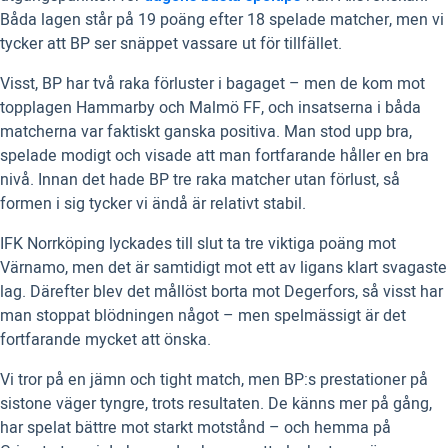
Båda lagen står på 19 poäng efter 18 spelade matcher, men vi
tycker att BP ser snäppet vassare ut för tillfället.
Visst, BP har två raka förluster i bagaget – men de kom mot
topplagen Hammarby och Malmö FF, och insatserna i båda
matcherna var faktiskt ganska positiva. Man stod upp bra,
spelade modigt och visade att man fortfarande håller en bra
nivå. Innan det hade BP tre raka matcher utan förlust, så
formen i sig tycker vi ändå är relativt stabil.
IFK Norrköping lyckades till slut ta tre viktiga poäng mot
Värnamo, men det är samtidigt mot ett av ligans klart svagaste
lag. Därefter blev det mållöst borta mot Degerfors, så visst har
man stoppat blödningen något – men spelmässigt är det
fortfarande mycket att önska.
Vi tror på en jämn och tight match, men BP:s prestationer på
sistone väger tyngre, trots resultaten. De känns mer på gång,
har spelat bättre mot starkt motstånd – och hemma på