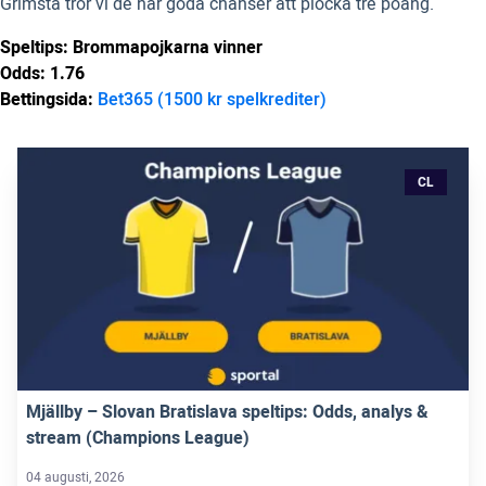
Grimsta tror vi de har goda chanser att plocka tre poäng.
Speltips: Brommapojkarna vinner
Odds: 1.76
Bettingsida:
Bet365 (1500 kr spelkrediter)
CL
Mjällby – Slovan Bratislava speltips: Odds, analys &
stream (Champions League)
04 augusti, 2026