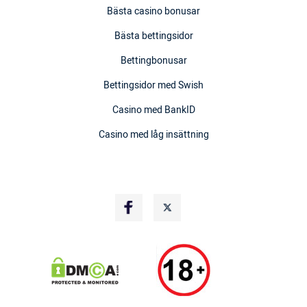
Bästa casino bonusar
Bästa bettingsidor
Bettingbonusar
Bettingsidor med Swish
Casino med BankID
Casino med låg insättning