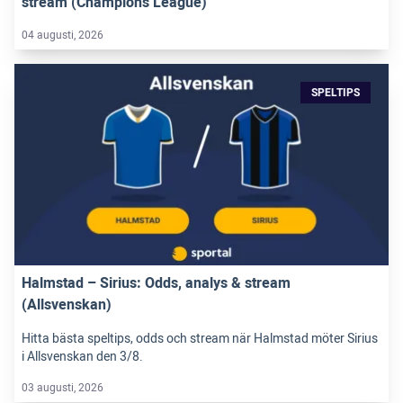
stream (Champions League)
04 augusti, 2026
SPELTIPS
Halmstad – Sirius: Odds, analys & stream
(Allsvenskan)
Hitta bästa speltips, odds och stream när Halmstad möter Sirius
i Allsvenskan den 3/8.
03 augusti, 2026