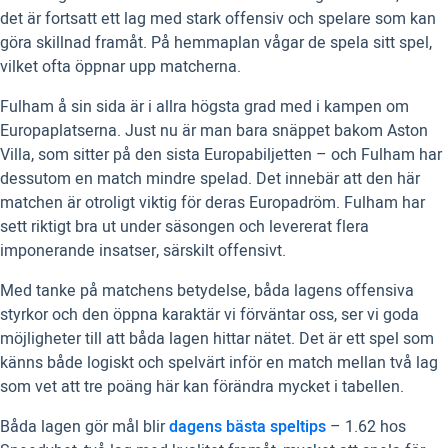
det är fortsatt ett lag med stark offensiv och spelare som kan
göra skillnad framåt. På hemmaplan vågar de spela sitt spel,
vilket ofta öppnar upp matcherna.
Fulham å sin sida är i allra högsta grad med i kampen om
Europaplatserna. Just nu är man bara snäppet bakom Aston
Villa, som sitter på den sista Europabiljetten – och Fulham har
dessutom en match mindre spelad. Det innebär att den här
matchen är otroligt viktig för deras Europadröm. Fulham har
sett riktigt bra ut under säsongen och levererat flera
imponerande insatser, särskilt offensivt.
Med tanke på matchens betydelse, båda lagens offensiva
styrkor och den öppna karaktär vi förväntar oss, ser vi goda
möjligheter till att båda lagen hittar nätet. Det är ett spel som
känns både logiskt och spelvärt inför en match mellan två lag
som vet att tre poäng här kan förändra mycket i tabellen.
Båda lagen gör mål blir
dagens bästa speltips
– 1.62 hos