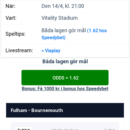
När:
Den 14/4, kl. 21:00
Vart:
Vitality Stadium
Båda lagen gör mål
(1.62 hos
Speltips:
Speedybet)
Livestream:
>
Via
play
Båda lagen gör mål
ODDS = 1.62
Bonus: Få 1000 kr i bonus hos Speedybet