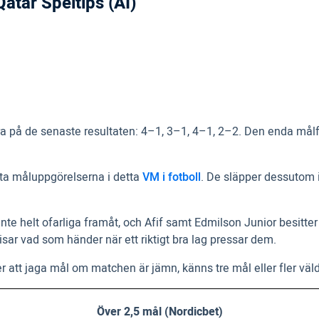
atar Speltips (AI)
ara på de senaste resultaten: 4–1, 3–1, 4–1, 2–2. Den enda må
anta måluppgörelserna i detta
VM i fotboll
. De släpper dessutom 
e helt ofarliga framåt, och Afif samt Edmilson Junior besitter vi
ar vad som händer när ett riktigt bra lag pressar dem.
tt jaga mål om matchen är jämn, känns tre mål eller fler väldig
Över 2,5 mål (Nordicbet)