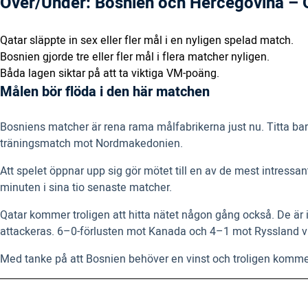
Över/Under: Bosnien och Hercegovina – Q
Qatar släppte in sex eller fler mål i en nyligen spelad match.
Bosnien gjorde tre eller fler mål i flera matcher nyligen.
Båda lagen siktar på att ta viktiga VM-poäng.
Målen bör flöda i den här matchen
Bosniens matcher är rena rama målfabrikerna just nu. Titta b
träningsmatch mot Nordmakedonien.
Att spelet öppnar upp sig gör mötet till en av de mest intress
minuten i sina tio senaste matcher.
Qatar kommer troligen att hitta nätet någon gång också. De är int
attackeras. 6–0-förlusten mot Kanada och 4–1 mot Ryssland vis
Med tanke på att Bosnien behöver en vinst och troligen kommer a