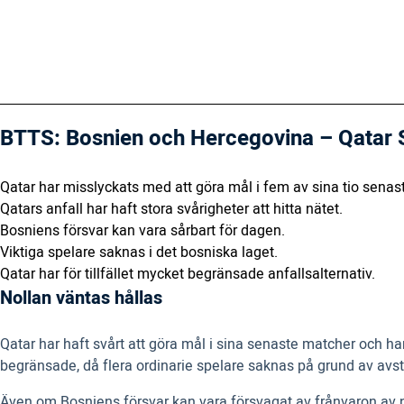
BTTS: Bosnien och Hercegovina – Qatar S
Qatar har misslyckats med att göra mål i fem av sina tio senas
Qatars anfall har haft stora svårigheter att hitta nätet.
Bosniens försvar kan vara sårbart för dagen.
Viktiga spelare saknas i det bosniska laget.
Qatar har för tillfället mycket begränsade anfallsalternativ.
Nollan väntas hållas
Qatar har haft svårt att göra mål i sina senaste matcher och ha
begränsade, då flera ordinarie spelare saknas på grund av avs
Även om Bosniens försvar kan vara försvagat av frånvaron av ny