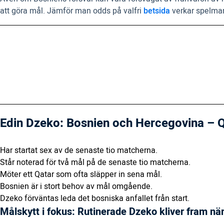
att göra mål. Jämför man odds på valfri
betsida
verkar spelmark
Edin Dzeko: Bosnien och Hercegovina – Qa
Har startat sex av de senaste tio matcherna.
Står noterad för två mål på de senaste tio matcherna.
Möter ett Qatar som ofta släpper in sena mål.
Bosnien är i stort behov av mål omgående.
Dzeko förväntas leda det bosniska anfallet från start.
Målskytt i fokus: Rutinerade Dzeko kliver fram nä