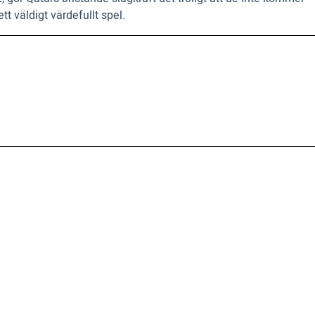
t väldigt värdefullt spel.