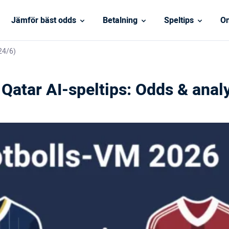
Jämför bäst odds
Betalning
Speltips
On
24/6)
Qatar AI-speltips: Odds & anal