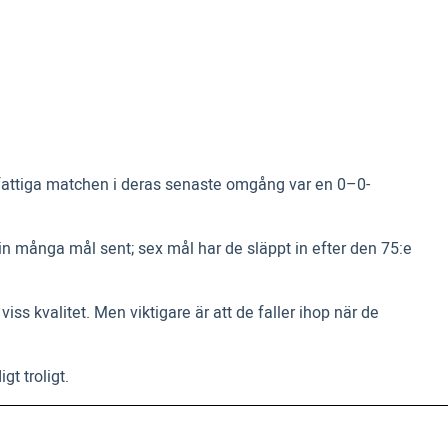
lfattiga matchen i deras senaste omgång var en 0–0-
in många mål sent; sex mål har de släppt in efter den 75:e
ss kvalitet. Men viktigare är att de faller ihop när de
t troligt.