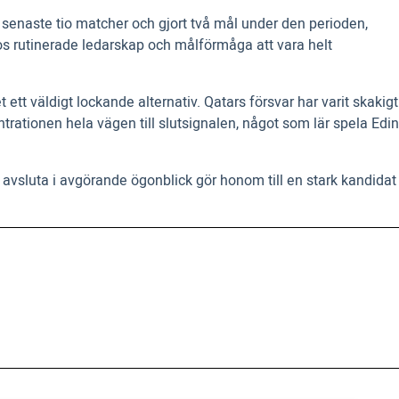
s senaste tio matcher och gjort två mål under den perioden,
kos rutinerade ledarskap och målförmåga att vara helt
 ett väldigt lockande alternativ. Qatars försvar har varit skakigt
ntrationen hela vägen till slutsignalen, något som lär spela Edin
 avsluta i avgörande ögonblick gör honom till en stark kandidat