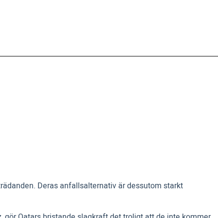
mträdanden. Deras anfallsalternativ är dessutom starkt
gör Qatars bristande slagkraft det troligt att de inte kommer