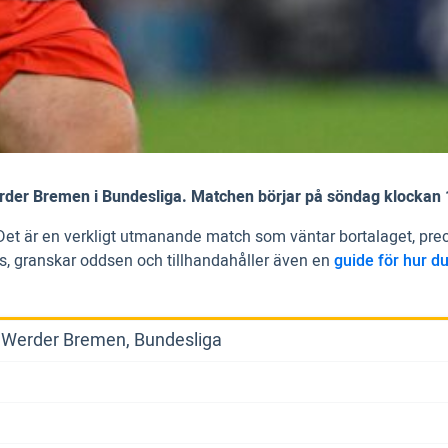
rder Bremen i Bundesliga. Matchen börjar på söndag klockan 
 Det är en verkligt utmanande match som väntar bortalaget, pre
ps, granskar oddsen och tillhandahåller även en
guide för hur d
Werder Bremen, Bundesliga