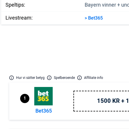
Speltips:
Bayern vinner + un
Livestream:
> Bet365
Hur vi sätter betyg
Spelberoende
Affiliate info
1
1500 KR + 
Bet365