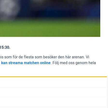
15:30.
cis som för de flesta som besöker den här arenan. Vi
u kan streama matchen online
. Följ med oss genom hela