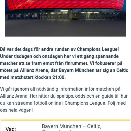
Då var det dags för andra rundan av Champions League!
Under tisdagen och onsdagen har vi ett gäng spännande
matcher att se fram emot från finrummet. Vi fokuserar på
mötet på Allianz Arena, där Bayern München tar sig an Celtic
med matchstart klockan 21:00.
Vi går igenom all nödvändig information inför matchen på
Allianz Arena. Här hittar du speltips, odds och en guide till hur
du kan streama fotboll online i Champions League. Följ med
oss hela vägen!
Bayern München – Celtic,
Vad: