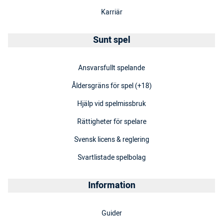
Karriär
Sunt spel
Ansvarsfullt spelande
Åldersgräns för spel (+18)
Hjälp vid spelmissbruk
Rättigheter för spelare
Svensk licens & reglering
Svartlistade spelbolag
Information
Guider