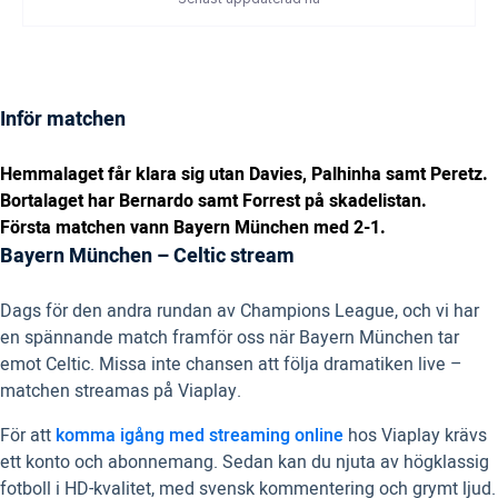
Inför matchen
Hemmalaget får klara sig utan Davies, Palhinha samt Peretz.
Bortalaget har Bernardo samt Forrest på skadelistan.
Första matchen vann Bayern München med 2-1.
Bayern München – Celtic stream
Dags för den andra rundan av Champions League, och vi har
en spännande match framför oss när Bayern München tar
emot Celtic. Missa inte chansen att följa dramatiken live –
matchen streamas på Viaplay.
För att
komma igång med streaming online
hos Viaplay krävs
ett konto och abonnemang. Sedan kan du njuta av högklassig
fotboll i HD-kvalitet, med svensk kommentering och grymt ljud.