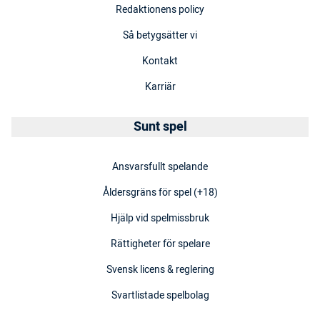
Redaktionens policy
Så betygsätter vi
Kontakt
Karriär
Sunt spel
Ansvarsfullt spelande
Åldersgräns för spel (+18)
Hjälp vid spelmissbruk
Rättigheter för spelare
Svensk licens & reglering
Svartlistade spelbolag