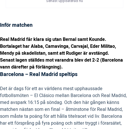
Inför matchen
Real Madrid får klara sig utan Bernal samt Kounde.
Bortalaget har Alaba, Camavinga, Carvajal, Eder Militao,
Mendy på skadelistan, samt att Rudiger är avstängd.
Senast lagen ställdes mot varandra blev det 2-2 (Barcelona
vann därefter på förlängning).
Barcelona – Real Madrid speltips
Det är dags för ett av världens mest upphaussade
fotbollsmöten – El Clásico mellan Barcelona och Real Madrid,
med avspark 16:15 på söndag. Och den här gången känns
matchen nästan som en final – åtminstone för Real Madrid,
som måste ta poäng för att hålla titelracet vid liv. Barcelona
har ett försprång på fyra poäng och sitter tryggt i förarsätet,