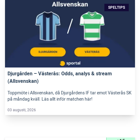
SPELTIPS
Djurgården – Västerås: Odds, analys & stream
(Allsvenskan)
Toppmöte i Allsvenskan, då Djurgårdens IF tar emot Västerås SK
på måndag kväll. Läs allt inför matchen här!
03 augusti, 2026