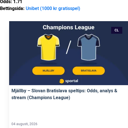
Odds: 1.71
Bettingsida:
Unibet (1000 kr gratisspel)
CL
Mjällby – Slovan Bratislava speltips: Odds, analys &
stream (Champions League)
04 augusti, 2026