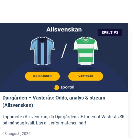
SPELTIPS
Djurgården – Västerås: Odds, analys & stream
(Allsvenskan)
Toppmöte i Allsvenskan, då Djurgårdens IF tar emot Västerås SK
på måndag kväll. Läs allt inför matchen här!
03 augusti, 2026