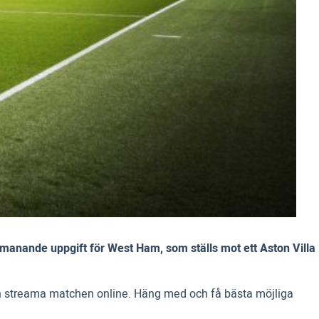
tmanande uppgift för West Ham, som ställs mot ett Aston Villa
 kan streama matchen online. Häng med och få bästa möjliga