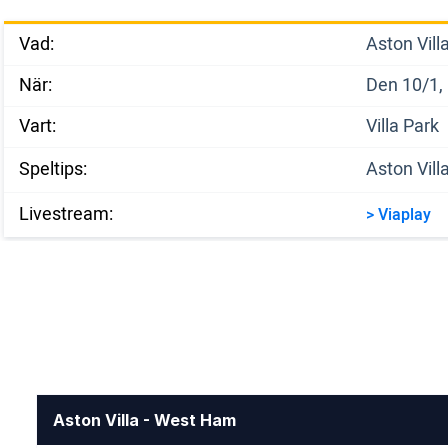
Vad:
Aston Vil
När:
Den 10/1, 
Vart:
Villa Park
Speltips:
Aston Vill
Livestream:
>
Via
play