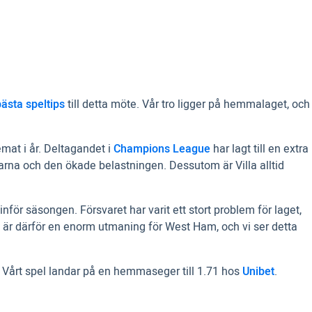
bästa speltips
till detta möte. Vår tro ligger på hemmalaget, och
mat i år. Deltagandet i
Champions League
har lagt till en extra
arna och den ökade belastningen. Dessutom är Villa alltid
nför säsongen. Försvaret har varit ett stort problem för laget,
an är därför en enorm utmaning för West Ham, och vi ser detta
en. Vårt spel landar på en hemmaseger till 1.71 hos
Unibet
.