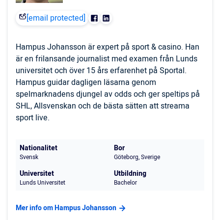
[email protected]
Hampus Johansson är expert på sport & casino. Han
är en frilansande journalist med examen från Lunds
universitet och över 15 års erfarenhet på Sportal.
Hampus guidar dagligen läsarna genom
spelmarknadens djungel av odds och ger speltips på
SHL, Allsvenskan och de bästa sätten att streama
sport live.
Nationalitet
Bor
Svensk
Göteborg, Sverige
Universitet
Utbildning
Lunds Universitet
Bachelor
Mer info om Hampus Johansson