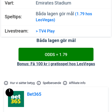
Vart:
Emirates Stadium
Båda lagen gör mål
(1.79 hos
Speltips:
LeoVegas)
Livestream:
> TV4 Play
Båda lagen gör mål
ODDS = 1.79
Bonus: Få 100 kr i gratisspel hos LeoVegas
Hur vi sätter betyg
Spelberoende
Affiliate info
1
Bet365