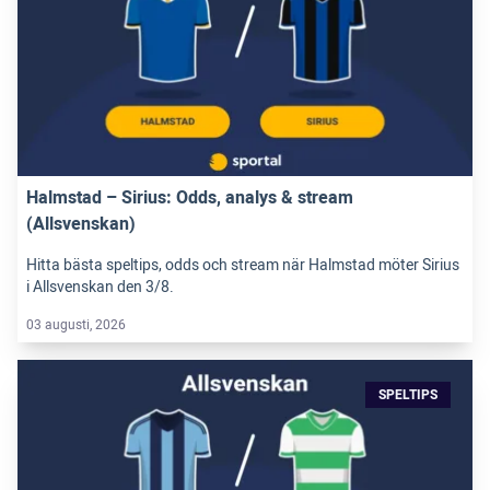
Halmstad – Sirius: Odds, analys & stream
(Allsvenskan)
Hitta bästa speltips, odds och stream när Halmstad möter Sirius
i Allsvenskan den 3/8.
03 augusti, 2026
SPELTIPS