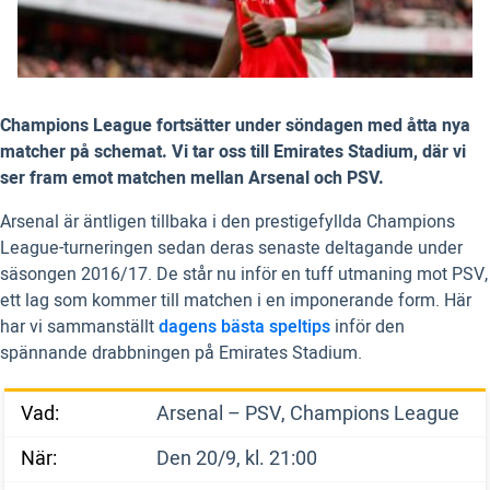
Champions League fortsätter under söndagen med åtta nya
matcher på schemat. Vi tar oss till Emirates Stadium, där vi
ser fram emot matchen mellan Arsenal och PSV.
Arsenal är äntligen tillbaka i den prestigefyllda Champions
League-turneringen sedan deras senaste deltagande under
säsongen 2016/17. De står nu inför en tuff utmaning mot PSV,
ett lag som kommer till matchen i en imponerande form. Här
har vi sammanställt
dagens bästa speltips
inför den
spännande drabbningen på Emirates Stadium.
Vad:
Arsenal – PSV, Champions League
När:
Den 20/9, kl. 21:00