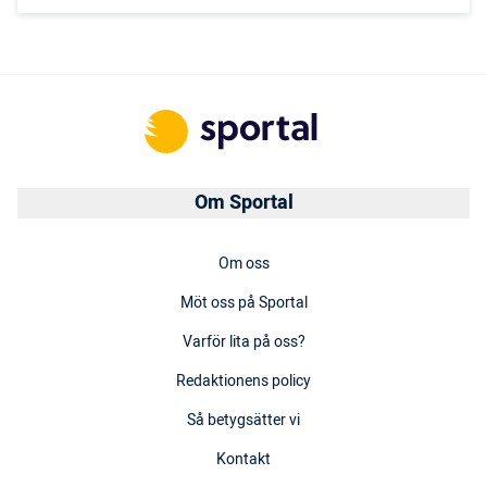
Om Sportal
Om oss
Möt oss på Sportal
Varför lita på oss?
Redaktionens policy
Så betygsätter vi
Kontakt