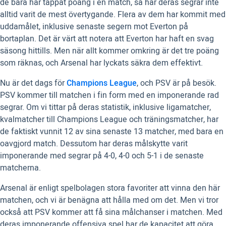
de bara har tappat poäng i en match, så har deras segrar inte
alltid varit de mest övertygande. Flera av dem har kommit med
uddamålet, inklusive senaste segern mot Everton på
bortaplan. Det är värt att notera att Everton har haft en svag
säsong hittills. Men när allt kommer omkring är det tre poäng
som räknas, och Arsenal har lyckats säkra dem effektivt.
Nu är det dags för
Champions League
, och PSV är på besök.
PSV kommer till matchen i fin form med en imponerande rad
segrar. Om vi tittar på deras statistik, inklusive ligamatcher,
kvalmatcher till Champions League och träningsmatcher, har
de faktiskt vunnit 12 av sina senaste 13 matcher, med bara en
oavgjord match. Dessutom har deras målskytte varit
imponerande med segrar på 4-0, 4-0 och 5-1 i de senaste
matcherna.
Arsenal är enligt spelbolagen stora favoriter att vinna den här
matchen, och vi är benägna att hålla med om det. Men vi tror
också att PSV kommer att få sina målchanser i matchen. Med
deras imponerande offensiva spel har de kapacitet att göra