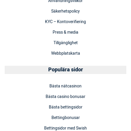
Användningsvillkor
Säkerhetspolicy
KYC – Kontoverifiering
Press & media
Tillgänglighet
Webbplatskarta
Populära sidor
Bästa nätcasinon
Bästa casino bonusar
Bästa bettingsidor
Bettingbonusar
Bettingsidor med Swish