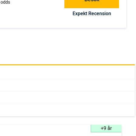
v odds
Expekt Recension
+9 år