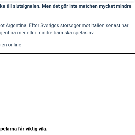
a till slutsignalen. Men det gör inte matchen mycket mindre
t Argentina. Efter Sveriges storseger mot Italien senast har
gentina mer eller mindre bara ska spelas av.
hen online!
elarna får viktig vila.