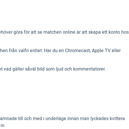
över göra för att se matchen online är att skapa ett konto hos
chen från valfri enhet. Har du en Chromecast, Apple TV eller
.
tet vad gäller såväl bild som ljud och kommentatorer.
ch hamnade till och med i underläge innan man lyckades kvittera
in.