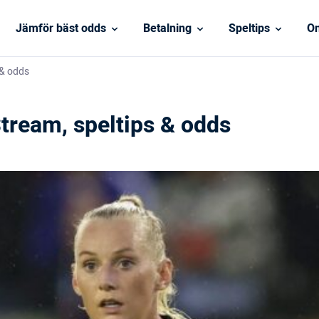
Jämför bäst odds
Betalning
Speltips
On
 & odds
Stream, speltips & odds