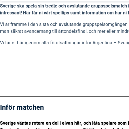
Sverige ska spela sin tredje och avslutande gruppspelsmatch 
intressant! Här får ni vårt speltips samt information om hur ni
Vi är framme i den sista och avslutande gruppspelsomgången av 
man säkrat avancemang till åttondelsfinal, och mer eller mindr
Vi tar er här igenom alla förutsättningar inför Argentina – Sver
Inför matchen
Sverige väntas rotera en del i elvan här, och låta spelare som 