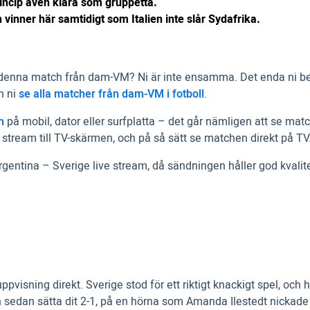
rincip även klara som gruppetta.
vinner här samtidigt som Italien inte slår Sydafrika.
e denna match från dam-VM? Ni är inte ensamma. Det enda ni beh
n ni
se alla matcher från dam-VM i fotboll
.
m
på mobil, dator eller surfplatta – det går nämligen att se mat
stream till TV-skärmen, och på så sätt se matchen direkt på TV
 Argentina – Sverige live stream, då sändningen håller god kvali
uppvisning direkt. Sverige stod för ett riktigt knackigt spel, o
an sedan sätta dit 2-1, på en hörna som Amanda Ilestedt nickade 