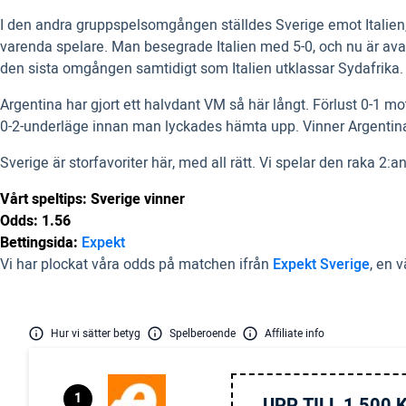
I den andra gruppspelsomgången ställdes Sverige emot Italien, 
varenda spelare. Man besegrade Italien med 5-0, och nu är avan
den sista omgången samtidigt som Italien utklassar Sydafrika. S
Argentina har gjort ett halvdant VM så här långt. Förlust 0-1 m
0-2-underläge innan man lyckades hämta upp. Vinner Argentina
Sverige är storfavoriter här, med all rätt. Vi spelar den raka 2:a
Vårt speltips: Sverige vinner
Odds: 1.56
Bettingsida:
Expekt
Vi har plockat våra odds på matchen ifrån
Expekt Sverige
, en 
Hur vi sätter betyg
Spelberoende
Affiliate info
1
UPP TILL 1 500 K