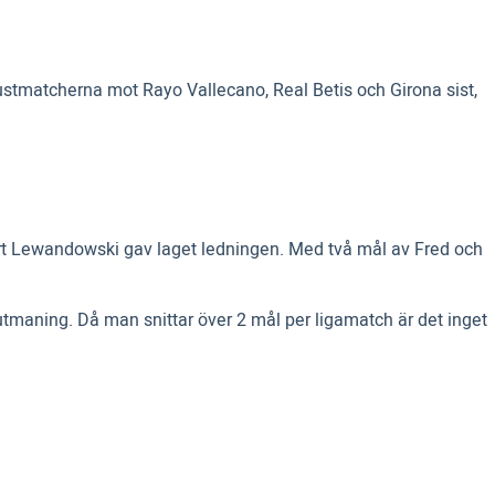
rlustmatcherna mot Rayo Vallecano, Real Betis och Girona sist,
bert Lewandowski gav laget ledningen. Med två mål av Fred och
 utmaning. Då man snittar över 2 mål per ligamatch är det inget