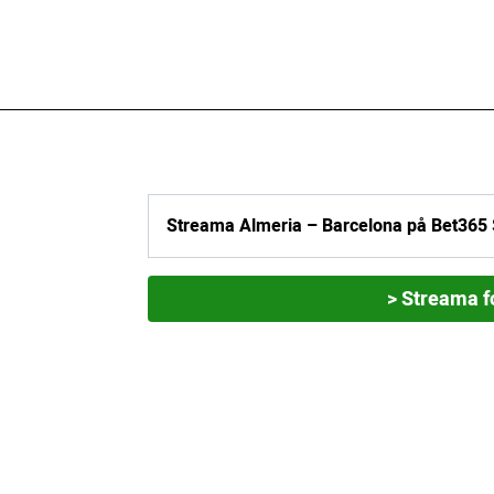
Streama Almeria – Barcelona på Bet365
> Streama f