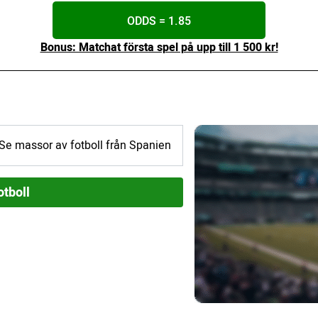
ODDS = 1.85
Bonus: Matchat första spel på upp till 1 500 kr!
Se massor av fotboll från Spanien
otboll