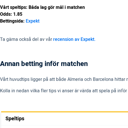
Vårt speltips: Båda lag gör mål i matchen
Odds: 1.85
Bettingsida:
Expekt
Ta gärna också del av vår
recension av Expekt.
Annan betting inför matchen
Vårt huvudtips ligger på att både Almeria och Barcelona hittar
Kolla in nedan vilka fler tips vi anser är värda att spela på inför
Speltips