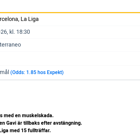
rcelona, La Liga
6, kl. 18:30
terraneo
 mål
(Odds: 1.85 hos Expekt)
as med en muskelskada.
Gavi är tillbaks efter avstängning.
iga med 15 fullträffar.