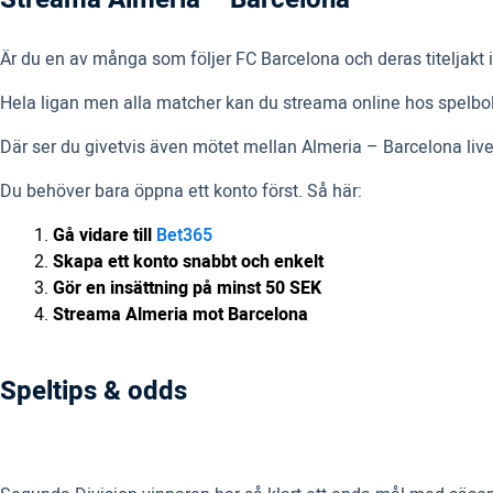
Är du en av många som följer FC Barcelona och deras titeljakt
Hela ligan men alla matcher kan du streama online hos spelb
Där ser du givetvis även mötet mellan Almeria – Barcelona live
Du behöver bara öppna ett konto först. Så här:
Gå vidare till
Bet365
Skapa ett konto snabbt och enkelt
Gör en insättning på minst 50 SEK
Streama Almeria mot Barcelona
Speltips & odds