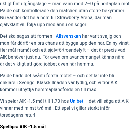
riktigt fint utgångsläge – man vann med 2–0 på bortaplan mot
Paide och kontrollerade den matchen utan större bekymmer.
Nu vänder det hela hem till Strawberry Arena, där man
självklart vill följa upp med ännu en seger.
Det ska sägas att formen i
Allsvenskan
har varit svajig och
man får därför en bra chans att bygga upp den här. En ny vinst,
fler mål framåt och ett självförtroendelyft – det är precis vad
AIK behöver just nu. För även om avancemanget känns nära,
är det viktigt att göra jobbet även här hemma.
Paide hade det svårt i första mötet – och det lär inte bli
enklare i Sverige. Klasskillnaden var tydlig, och vi tror AIK
kommer utnyttja hemmaplansfördelen till max.
Vi spelar AIK -1.5 mål till 1.70 hos
Unibet
– det vill säga att AIK
vinner med minst två mål. Ett spel vi gillar starkt inför
torsdagens retur!
Speltips: AIK -1.5 mål