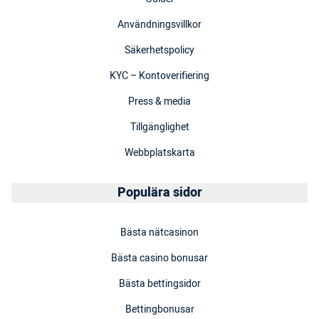
Användningsvillkor
Säkerhetspolicy
KYC – Kontoverifiering
Press & media
Tillgänglighet
Webbplatskarta
Populära sidor
Bästa nätcasinon
Bästa casino bonusar
Bästa bettingsidor
Bettingbonusar