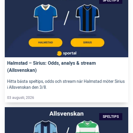
SPELTIPS
Halmstad – Sirius: Odds, analys & stream
(Allsvenskan)
Hitta bästa speltips, odds och stream när Halmstad möter Sirius
i Allsvenskan den 3/8.
03 augusti, 2026
SPELTIPS