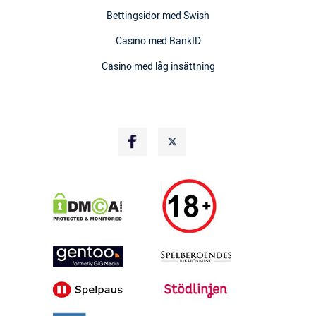
Bettingsidor med Swish
Casino med BankID
Casino med låg insättning