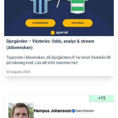
Djurgården – Västerås: Odds, analys & stream
(Allsvenskan)
Toppmöte i Allsvenskan, då Djurgårdens IF tar emot Västerås SK
på måndag kväll. Läs allt inför matchen här!
03 augusti, 2026
+15
Hampus Johansson
Han/Honom