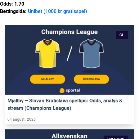
Odds: 1.70
Bettingsida:
Unibet (1000 kr gratisspel)
CL
Mjällby – Slovan Bratislava speltips: Odds, analys &
stream (Champions League)
04 augusti, 2026