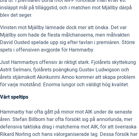
bra ut. I premiären borta mot MFF förlorade man efter ett
insläppt mål på tilläggstid, och i matchen mot Mjällby därpå
blev det seger.
Vinsten mot Mjällby lämnade dock mer att önska. Det var
Mjällby som hade de flesta målchanserna, men målvakten
David Ousted spelade upp sig efter tavlan i premiären. Större
spets i offensiven avgjorde för Hammarby.
Just Hammarbys offensiv är riktigt stark. Fjolårets skyttekung
Astrit Selmani, fjolårets poängkung Gustav Ludwigson och
årets stjärnskott Akinkunmi Amoo kommer att skapa problem
för varje motstånd. Enorma lungor och väldigt hög kvalitet.
Vårt speltips
Hammarby har ofta gått på minor mot AIK under de senaste
åren. Stefan Billborn har ofta försökt sig på annorlunda, mer
defensiva taktiska drag i matcherna mot AIK, för att överraska
Rikard Norling och hans välorganiserade lag. Dessa försök har