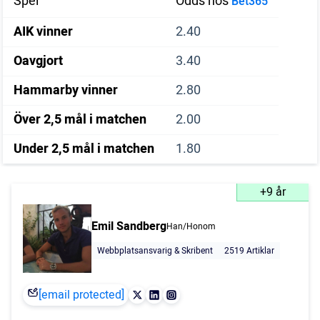
Spel
Odds hos
Bet365
AIK vinner
2.40
Oavgjort
3.40
Hammarby vinner
2.80
Över 2,5 mål i matchen
2.00
Under 2,5 mål i matchen
1.80
+9 år
Emil Sandberg
Han/Honom
Webbplatsansvarig & Skribent
2519 Artiklar
[email protected]