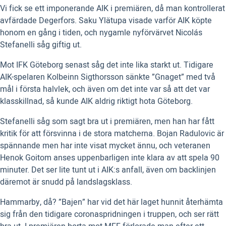
Vi fick se ett imponerande AIK i premiären, då man kontrollerat
avfärdade Degerfors. Saku Ylätupa visade varför AIK köpte
honom en gång i tiden, och nygamle nyförvärvet Nicolás
Stefanelli såg giftig ut.
Mot IFK Göteborg senast såg det inte lika starkt ut. Tidigare
AIK-spelaren Kolbeinn Sigthorsson sänkte ”Gnaget” med två
mål i första halvlek, och även om det inte var så att det var
klasskillnad, så kunde AIK aldrig riktigt hota Göteborg.
Stefanelli såg som sagt bra ut i premiären, men han har fått
kritik för att försvinna i de stora matcherna. Bojan Radulovic är
spännande men har inte visat mycket ännu, och veteranen
Henok Goitom anses uppenbarligen inte klara av att spela 90
minuter. Det ser lite tunt ut i AIK:s anfall, även om backlinjen
däremot är snudd på landslagsklass.
Hammarby, då? ”Bajen” har vid det här laget hunnit återhämta
sig från den tidigare coronaspridningen i truppen, och ser rätt