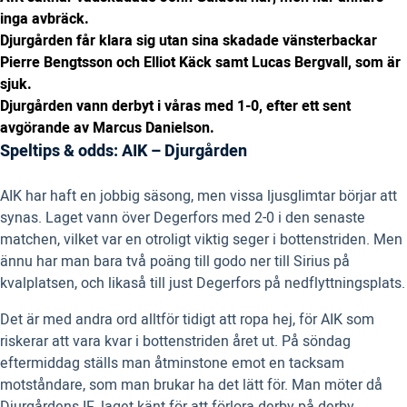
inga avbräck.
Djurgården får klara sig utan sina skadade vänsterbackar
Pierre Bengtsson och Elliot Käck samt Lucas Bergvall, som är
sjuk.
Djurgården vann derbyt i våras med 1-0, efter ett sent
avgörande av Marcus Danielson.
Speltips & odds: AIK – Djurgården
AIK har haft en jobbig säsong, men vissa ljusglimtar börjar att
synas. Laget vann över Degerfors med 2-0 i den senaste
matchen, vilket var en otroligt viktig seger i bottenstriden. Men
ännu har man bara två poäng till godo ner till Sirius på
kvalplatsen, och likaså till just Degerfors på nedflyttningsplats.
Det är med andra ord alltför tidigt att ropa hej, för AIK som
riskerar att vara kvar i bottenstriden året ut. På söndag
eftermiddag ställs man åtminstone emot en tacksam
motståndare, som man brukar ha det lätt för. Man möter då