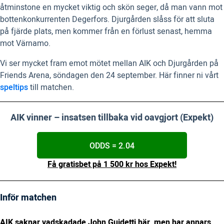
åtminstone en mycket viktig och skön seger, då man vann mot
bottenkonkurrenten Degerfors. Djurgården slåss för att sluta
på fjärde plats, men kommer från en förlust senast, hemma
mot Värnamo.
Vi ser mycket fram emot mötet mellan AIK och Djurgården på
Friends Arena, söndagen den 24 september. Här finner ni vårt
speltips
till matchen.
AIK vinner – insatsen tillbaka vid oavgjort (Expekt)
ODDS = 2.04
Få gratisbet på 1 500 kr hos Expekt!
Inför matchen
AIK saknar vadskadade John Guidetti här, men har annars