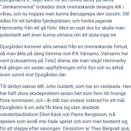
Djurgårdens IF, laget känt för att förlora derby på derby.
”Järnkaminerna” lyckades dock överraskande besegra AIK i
våras, och nu hoppas man kunna återupprepa den succén. DIF
slåss för att behålla fjärdeplatsen, och hindra jagande
Hammarby från att gå förbi. Med en rejäl dos tur skulle man
potentiellt sett även kunna utmana om att sluta topp tre.
Djurgården kommer allra senast från en överraskande förlust,
då man åkte på däng hemma mot IFK Värnamo. Värnamo har
varit lyckosamma på Tele2 Arena, där man slagit Hammarby
två gånger om sedan uppflyttningen inför ifjol och nu alltså
även vunnit mot Djurgården där.
Till derbyt saknar AIK John Guidetti, som har en vadskada. Han
har haft stora skadeproblem sedan han kom hem till Sverige
förra sommaren, och i år står han endast noterad för ett mål.
Djurgården å sin sida får klara sig utan skadade
vänsterbacksduon Elliot Käck och Pierre Bengtsson, två
spelare som ändå inte hade spelat och som man bestämt sig
för att släppa efter säsongen. Dessutom är Theo Bergvall sjuk,