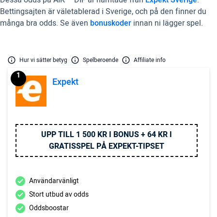
Dessa odds på AIK – DIF är hämtade från
Expekt Sverige
.
Bettingsajten är väletablerad i Sverige, och på den finner du
många bra odds. Se även
bonuskoder
innan ni lägger spel.
Hur vi sätter betyg
Spelberoende
Affiliate info
1
Expekt
UPP TILL 1 500 KR I BONUS + 64 KR I
GRATISSPEL PÅ EXPEKT-TIPSET
Användarvänligt
Stort utbud av odds
Oddsboostar