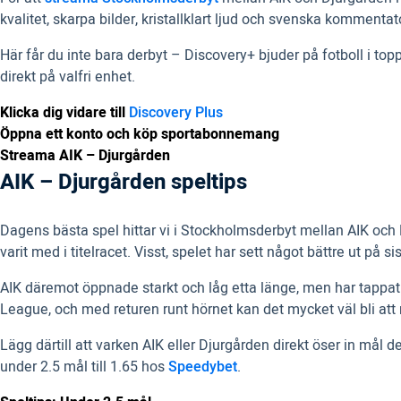
kvalitet, skarpa bilder, kristallklart ljud och svenska kommen
Här får du inte bara derbyt – Discovery+ bjuder på fotboll i to
direkt på valfri enhet.
Klicka dig vidare till
Discovery Plus
Öppna ett konto och köp sportabonnemang
Streama AIK – Djurgården
AIK – Djurgården speltips
Dagens bästa spel hittar vi i Stockholmsderbyt mellan AIK och Dj
varit med i titelracet. Visst, spelet har sett något bättre ut på
AIK däremot öppnade starkt och låg etta länge, men har tappa
League, och med returen runt hörnet kan det mycket väl bli att 
Lägg därtill att varken AIK eller Djurgården direkt öser in mål d
under 2.5 mål till 1.65 hos
Speedybet
.