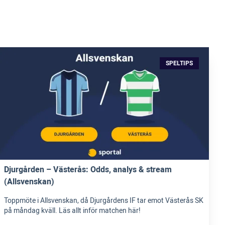
SPELTIPS
Djurgården – Västerås: Odds, analys & stream
(Allsvenskan)
Toppmöte i Allsvenskan, då Djurgårdens IF tar emot Västerås SK
på måndag kväll. Läs allt inför matchen här!