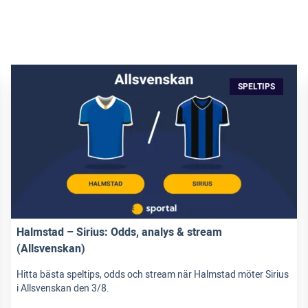
SPELTIPS
Halmstad – Sirius: Odds, analys & stream
(Allsvenskan)
Hitta bästa speltips, odds och stream när Halmstad möter Sirius
i Allsvenskan den 3/8.