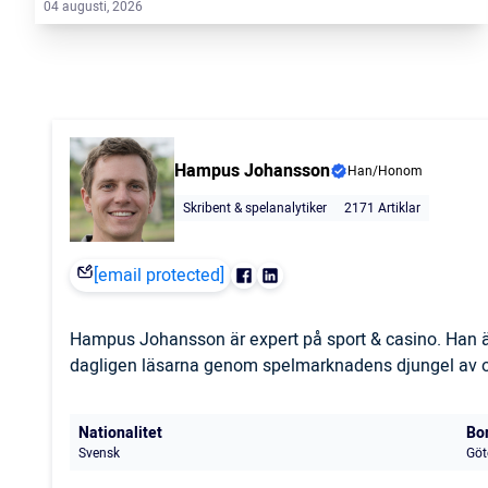
04 augusti, 2026
Hampus Johansson
Han/Honom
Skribent & spelanalytiker
2171 Artiklar
[email protected]
Hampus Johansson är expert på sport & casino. Han är
dagligen läsarna genom spelmarknadens djungel av odd
Nationalitet
Bo
Svensk
Göt