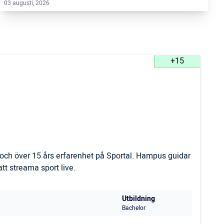
03 augusti, 2026
+15
och över 15 års erfarenhet på Sportal. Hampus guidar
t streama sport live.
Utbildning
Bachelor