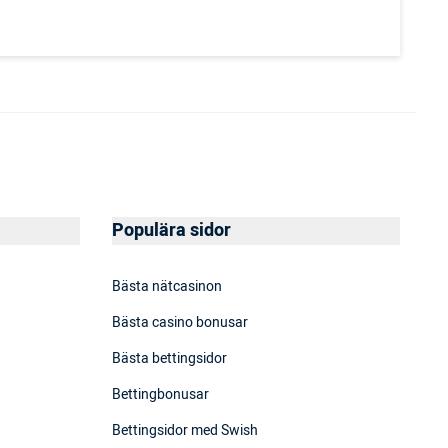
Populära sidor
Bästa nätcasinon
Bästa casino bonusar
Bästa bettingsidor
Bettingbonusar
Bettingsidor med Swish