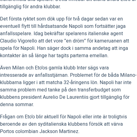
tillgänglig för andra klubbar.
Det första ryktet som dök upp för två dagar sedan var en
eventuell flytt till hårdsatsande Napoli som fortsätter jaga
anfallsspelare. Idag bekräftar spelarens italienske agent
Claudio Vigorello att det vore ”en dröm” för kameruanen att
spela för Napoli. Han säger dock i samma andetag att inga
kontakter än så länge har tagits parterna emellan.
Även Milan och Eto’os gamla klubb Inter sägs vara
intresserade av anfallsstjärnan. Problemet för de båda Milano-
klubbarna ligger i att matcha 32-åringens lön. Napoli har inte
samma problem med tanke på den transferbudget som
klubbens president Aurelio De Laurentiis gjort tillgänglig för
denna sommar.
Frågan om Eto’o blir aktuell för Napoli eller inte är troligtvis
beroende av den syditalienska klubbens försök att värva
Portos colombian Jackson Martinez.