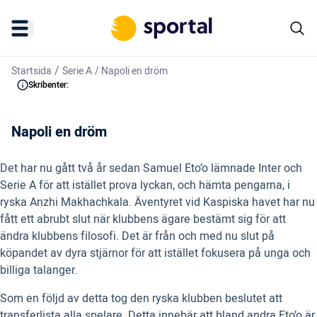
/
Startsida
Serie A
/
Napoli en dröm
Skribenter:
Napoli en dröm
Det har nu gått två år sedan Samuel Eto’o lämnade Inter och
Serie A för att istället prova lyckan, och hämta pengarna, i
ryska Anzhi Makhachkala. Äventyret vid Kaspiska havet har nu
fått ett abrubt slut när klubbens ägare bestämt sig för att
ändra klubbens filosofi. Det är från och med nu slut på
köpandet av dyra stjärnor för att istället fokusera på unga och
billiga talanger.
Som en följd av detta tog den ryska klubben beslutet att
transferlista alla spelare. Detta innebär att bland andra Eto’o är