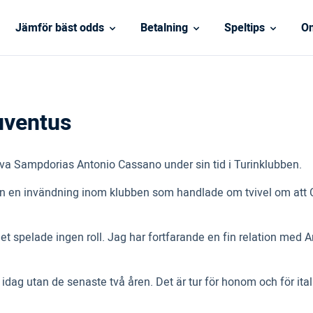
Jämför bäst odds
Betalning
Speltips
On
uventus
rva Sampdorias Antonio Cassano under sin tid i Turinklubben.
än en invändning inom klubben som handlade om tvivel om att Cas
det spelade ingen roll. Jag har fortfarande en fin relation med 
idag utan de senaste två åren. Det är tur för honom och för it