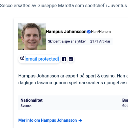
Secco ersattes av Giuseppe Marotta som sportchef i Juventus 
Hampus Johansson
Han/Honom
Skribent & spelanalytiker
2171 Artiklar
[email protected]
Hampus Johansson är expert på sport & casino. Han är
dagligen läsarna genom spelmarknadens djungel av odd
Nationalitet
Bo
Svensk
Göt
Mer info om Hampus Johansson