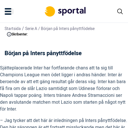
/
Startsida
Serie A
/
Början på Inters pånyttfödelse
Skribenter:
Början på Inters pånyttfödelse
Sjätteplacerade Inter har fortfarande chans att ta sig till
Champions League men ödet ligger i andras händer. Inter är
beroende av att ett gäng resultat går deras väg. Inter kan bara
få fira om de slår Lazio samtidigt som Udinese förlorar och
Napoli tappar poäng. Inters tränare Andrea Stramaccioni ser
den avslutande matchen mot Lazio som starten på något nytt
för Inter.
– Jag tycker att det här är inledningen på Inters pånyttfödelse.
Den här säsongen är ett fortsatt misslyckande men det här är