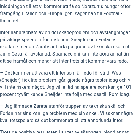
inledningen till att vi kommer att få se Nerazurris hunger efter
framgång i Italien och Europa igen, säger han till Football-
Italia.net.
Inter har drabbats av en del skadeproblem och avstängningar
på viktiga spelare inför matchen. Sneijder och Forlan är
skadade medan Zarate är borta på grund av tekniska skäl och
Julio Cesar är avstängd. Stramaccioni kan inte göra annat än
att se framåt och menar att Inter trots allt kommer vara redo.
– Det kommer att vara ett Inter som är redo för strid. Wes
(Sneijder) fick lite problem igår, gjorde några tester idag och vi
vill inte riskera något. Jag vill alltid ha spelare som kan ge 101
procent tyvärr kunde Sneijder inte följa med oss till Rom idag.
– Jag lämnade Zarate utanför truppen av tekniska skäl och
Forlan har sina vanliga problem med sin ankel. Vi saknar några
kvalitetsspelare så det kommer att bli ett annorlunda Inter.
Trots de positiva resultaten i slutet av säsongen, bland annat