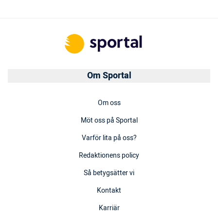
Om Sportal
Om oss
Möt oss på Sportal
Varför lita på oss?
Redaktionens policy
Så betygsätter vi
Kontakt
Karriär