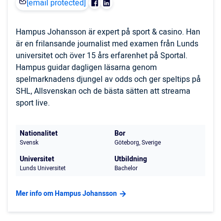
[email protected]
Hampus Johansson är expert på sport & casino. Han
är en frilansande journalist med examen från Lunds
universitet och över 15 års erfarenhet på Sportal.
Hampus guidar dagligen läsarna genom
spelmarknadens djungel av odds och ger speltips på
SHL, Allsvenskan och de bästa sätten att streama
sport live.
Nationalitet
Bor
Svensk
Göteborg, Sverige
Universitet
Utbildning
Lunds Universitet
Bachelor
Mer info om Hampus Johansson