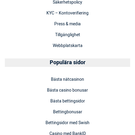
Säkerhetspolicy
KYC – Kontoverifiering
Press & media
Tillgänglighet
Webbplatskarta
Populära sidor
Bästa nätcasinon
Bästa casino bonusar
Bästa bettingsidor
Bettingbonusar
Bettingsidor med Swish
Casino med BankID