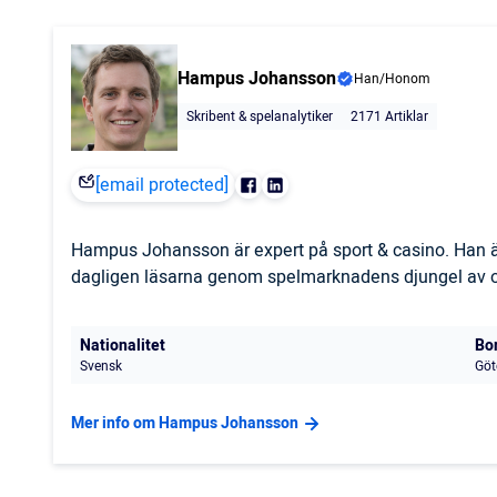
Hampus Johansson
Han/Honom
Skribent & spelanalytiker
2171 Artiklar
[email protected]
Hampus Johansson är expert på sport & casino. Han är
dagligen läsarna genom spelmarknadens djungel av odd
Nationalitet
Bo
Svensk
Göt
Mer info om Hampus Johansson