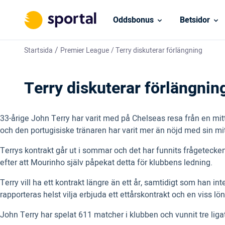
Oddsbonus
Betsidor
/
Startsida
Premier League
/
Terry diskuterar förlängning
Terry diskuterar förlängnin
33-årige John Terry har varit med på Chelseas resa från en mitte
och den portugisiske tränaren har varit mer än nöjd med sin mi
Terrys kontrakt går ut i sommar och det har funnits frågetecke
efter att Mourinho själv påpekat detta för klubbens ledning.
Terry vill ha ett kontrakt längre än ett år, samtidigt som han 
rapporteras helst vilja erbjuda ett ettårskontrakt och en viss
John Terry har spelat 611 matcher i klubben och vunnit tre ligat