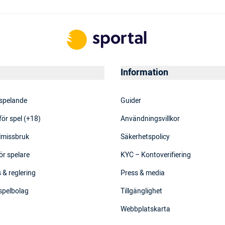
Information
 spelande
Guider
för spel (+18)
Användningsvillkor
elmissbruk
Säkerhetspolicy
ör spelare
KYC – Kontoverifiering
 & reglering
Press & media
 spelbolag
Tillgänglighet
Webbplatskarta