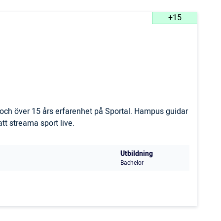
+15
och över 15 års erfarenhet på Sportal. Hampus guidar
t streama sport live.
Utbildning
Bachelor