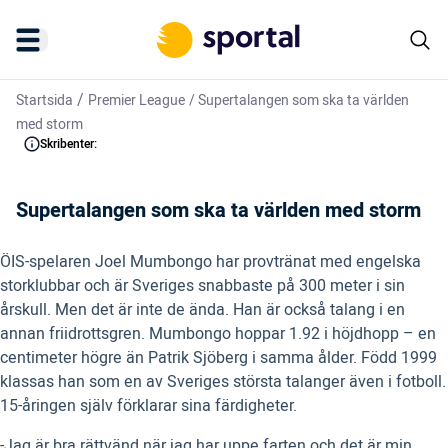
/
Startsida
Premier League
/
Supertalangen som ska ta världen
med storm
Skribenter:
Supertalangen som ska ta världen med storm
ÖIS-spelaren Joel Mumbongo har provtränat med engelska
storklubbar och är Sveriges snabbaste på 300 meter i sin
årskull. Men det är inte de ända. Han är också talang i en
annan friidrottsgren. Mumbongo hoppar 1.92 i höjdhopp – en
centimeter högre än Patrik Sjöberg i samma ålder. Född 1999
klassas han som en av Sveriges största talanger även i fotboll.
15-åringen själv förklarar sina färdigheter.
-Jag är bra rättvänd när jag har uppe farten och det är min