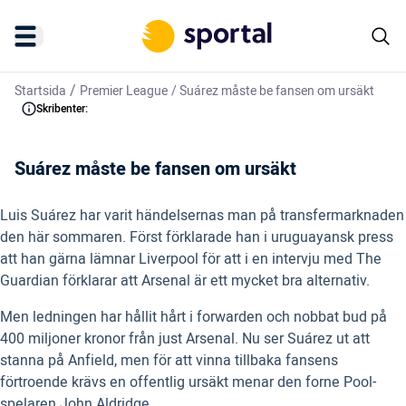
/
Startsida
Premier League
/
Suárez måste be fansen om ursäkt
Skribenter:
Suárez måste be fansen om ursäkt
Luis Suárez har varit händelsernas man på transfermarknaden
den här sommaren. Först förklarade han i uruguayansk press
att han gärna lämnar Liverpool för att i en intervju med The
Guardian förklarar att Arsenal är ett mycket bra alternativ.
Men ledningen har hållit hårt i forwarden och nobbat bud på
400 miljoner kronor från just Arsenal. Nu ser Suárez ut att
stanna på Anfield, men för att vinna tillbaka fansens
förtroende krävs en offentlig ursäkt menar den forne Pool-
spelaren John Aldridge.