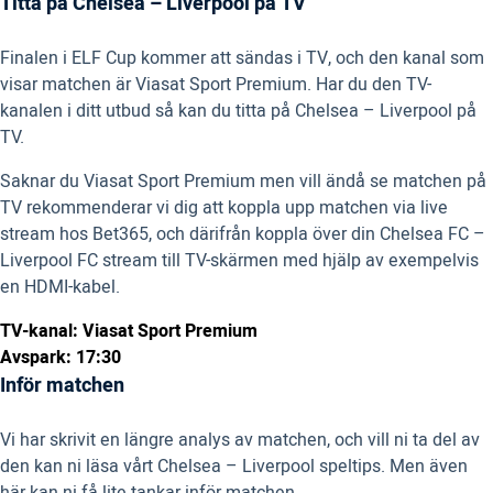
Titta på Chelsea – Liverpool på TV
Finalen i ELF Cup kommer att sändas i TV, och den kanal som
visar matchen är Viasat Sport Premium. Har du den TV-
kanalen i ditt utbud så kan du titta på Chelsea – Liverpool på
TV.
Saknar du Viasat Sport Premium men vill ändå se matchen på
TV rekommenderar vi dig att koppla upp matchen via live
stream hos Bet365, och därifrån koppla över din Chelsea FC –
Liverpool FC stream till TV-skärmen med hjälp av exempelvis
en HDMI-kabel.
TV-kanal: Viasat Sport Premium
Avspark: 17:30
Inför matchen
Vi har skrivit en längre analys av matchen, och vill ni ta del av
den kan ni läsa vårt Chelsea – Liverpool speltips. Men även
här kan ni få lite tankar inför matchen.