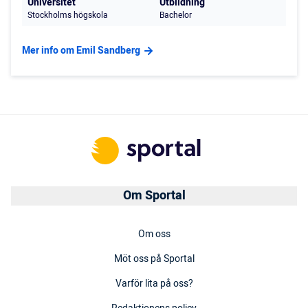
Universitet
Utbildning
Stockholms högskola
Bachelor
Mer info om Emil Sandberg
Om Sportal
Om oss
Möt oss på Sportal
Varför lita på oss?