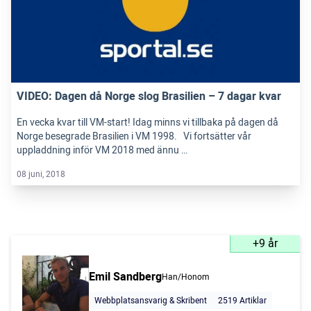
VIDEO: Dagen då Norge slog Brasilien – 7 dagar kvar
En vecka kvar till VM-start! Idag minns vi tillbaka på dagen då
Norge besegrade Brasilien i VM 1998. Vi fortsätter vår
uppladdning inför VM 2018 med ännu …
08 juni, 2018
+9 år
Emil Sandberg
Han/Honom
Webbplatsansvarig & Skribent
2519 Artiklar