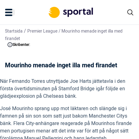
/
Startsida
Premier League
/
Mourinho menade inget illa med
firandet
Skribenter:
Mourinho menade inget illa med firandet
När Fernando Torres utnyttjade Joe Harts jättetavla i den
första övertidsminuten på Stamford Bridge igår följde en
glädjeexplosion på Chelseas bänk.
José Mourinho sprang upp mot läktaren och slängde sig i
famnen på sin son som satt just bakom Manchester Citys
bänk. Flera City-anhängare reagerade på Mourinhos firande
men portugisen menar att det inte var för att på något sätt
förolämpa Manuel Pellegrini och hans ledarstab.