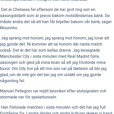
 Det är Chelseas fel eftersom de har givit mig son en
säsongsbiljett som är precis bakom motståndarnas bänk. De
måste ändra det så att han får biljetter bakom vår bänk, säger
Mourinho.
 Jag sprang mot honom, jag sprang mot honom, jag lovar att
jag gjorde det. Ni kommer att se honom där nästa match
också. Det är det här som kallas drama. Jag besegrade
Manchester City i sista minuten med Real Madrid förra
säsongen och gled på mina knän så att jag förstörde mina
byxor. Om City tror på att min son var på läktaren så blir jag
glad, om de inte gör det ber jag om ursäkt om jag gjorde
någonting fel.
Manuel Pellegrini var rejält besviken efter slutsignalen och
stormade ner för spelartunneln.
 Han förlorade matchen i sista minuten och det har jag full
förståelse för. I andra länder och andra kulturer skakar vi hand