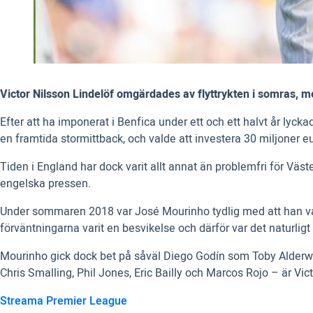
Victor Nilsson Lindelöf omgärdades av flyttrykten i somras, me
Efter att ha imponerat i Benfica under ett och ett halvt år ly
en framtida stormittback, och valde att investera 30 miljoner 
Tiden i England har dock varit allt annat än problemfri för Väste
engelska pressen.
Under sommaren 2018 var José Mourinho tydlig med att han var 
förväntningarna varit en besvikelse och därför var det naturlig
Mourinho gick dock bet på såväl Diego Godín som Toby Alderwei
Chris Smalling, Phil Jones, Eric Bailly och Marcos Rojo – är Vic
Streama Premier League