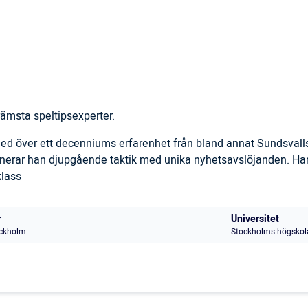
ämsta speltipsexperter.
 med över ett decenniums erfarenhet från bland annat Sundsval
inerar han djupgående taktik med unika nyhetsavslöjanden. Han
klass
r
Universitet
ckholm
Stockholms högskol