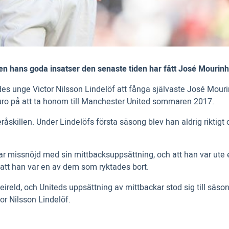
n hans goda insatser den senaste tiden har fått José Mourinho 
ckades unge Victor Nilsson Lindelöf att fånga självaste José Mo
euro på att ta honom till Manchester United sommaren 2017.
råskillen. Under Lindelöfs första säsong blev han aldrig riktigt 
missnöjd med sin mittbacksuppsättning, och att han var ute eft
t att han var en av dem som ryktades bort.
reld, och Uniteds uppsättning av mittbackar stod sig till säs
tor Nilsson Lindelöf.