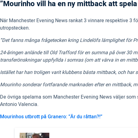
”Mourinho vill ha en ny mittback att spela 
När Manchester Evening News rankat 3 vinnare respektive 3 för
utropstecken.
”Det fanns många frågetecken kring Lindelöfs lämplighet för Pr
24-åringen anlände till Old Trafford för en summa på över 30 mi
transferönskningar uppfyllda i somras (om att värva in en mitt
Istället har han troligen varit klubbens bästa mittback, och h
Mourinho sonderar fortfarande marknaden efter en mittback, men 
De övriga spelarna som Manchester Evening News väljer som sä
Antonio Valencia.
Mourinhos utbrott på Granero: ”Är du råttan?!”