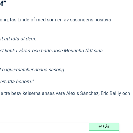
öf”
song, tas Lindelöf med som en av säsongens positiva
t att räta ut dem.
 kritik i våras, och hade José Mourinho fått sina
ns League-matcher denna säsong.
t ersätta honom.”
re besvikelserna anses vara Alexis Sánchez, Eric Bailly och
+9 år