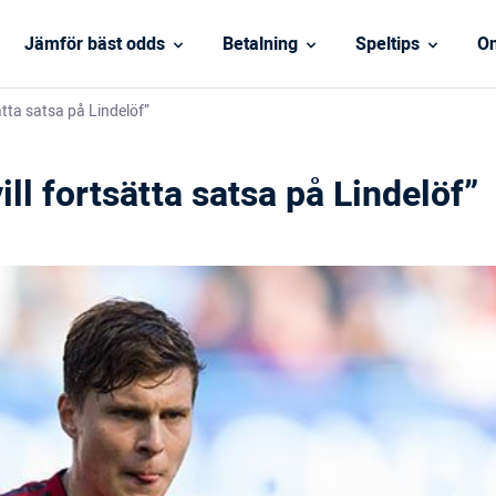
Jämför bäst odds
Betalning
Speltips
On
ätta satsa på Lindelöf”
ll fortsätta satsa på Lindelöf”