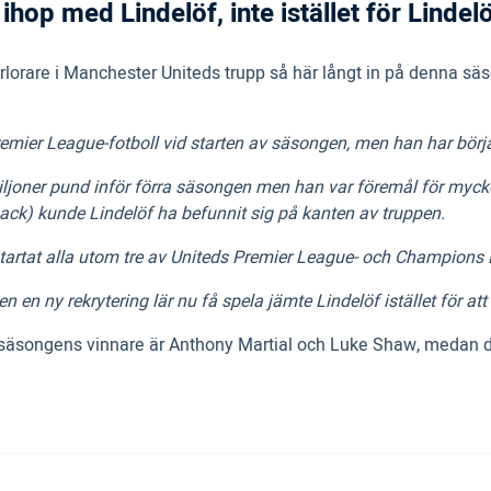
ihop med Lindelöf, inte istället för Lindel
lorare i Manchester Uniteds trupp så här långt in på denna sä
emier League-fotboll vid starten av säsongen, men han har börja
ljoner pund inför förra säsongen men han var föremål för mycket
back) kunde Lindelöf ha befunnit sig på kanten av truppen.
ar startat alla utom tre av Uniteds Premier League- och Champio
en ny rekrytering lär nu få spela jämte Lindelöf istället för at
songens vinnare är Anthony Martial och Luke Shaw, medan de t