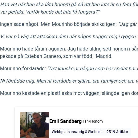
Han vet när han ska låta honom gå så att han inte är en fara för o
var perfekt. Varför kunde det inte få fungera?”
Ingen sade något. Men Mourinho började skrika igen:
”Jag går 
Vi var på väg att attackera dem när någon hugger mig i ryggen. E
Mourinho hade tårar i ögonen. Jag hade aldrig sett honom i så
pekade på Esteban Granero, som var född i Madrid.
Mourinho förklarade:
”Det kanske är någon som har spelat här e
Ni förrådde mig. Men ni förrådde er själva, era familjer och era 
Mourinho kastade en plastflaska mot väggen, slängde igen dör
Emil Sandberg
Han/Honom
Webbplatsansvarig & Skribent
2519 Artiklar