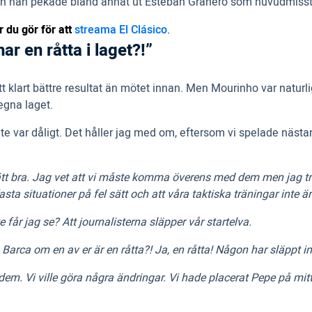
och han pekade bland annat ut Esteban Granero som huvudmisst
 du gör för att
streama El Clásico
.
r en råtta i laget?!”
klart bättre resultat än mötet innan. Men Mourinho var naturli
egna laget.
te var dåligt. Det håller jag med om, eftersom vi spelade näst
 rätt bra. Jag vet att vi måste komma överens med dem men jag 
asta situationer på fel sätt och att våra taktiska träningar inte ä
får jag se? Att journalisterna släpper vår startelva.
Barca om en av er är en råtta?! Ja, en råtta! Någon har släppt 
 dem. Vi ville göra några ändringar. Vi hade placerat Pepe på mit