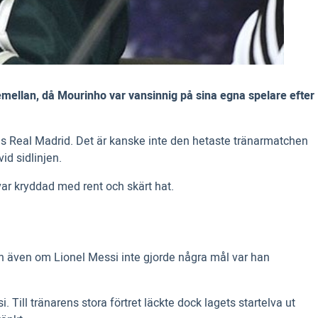
 emellan, då Mourinho var vansinnig på sina egna spelare efter
uis Real Madrid. Det är kanske inte den hetaste tränarmatchen
d sidlinjen.
var kryddad med rent och skärt hat.
h även om Lionel Messi inte gjorde några mål var han
Till tränarens stora förtret läckte dock lagets startelva ut