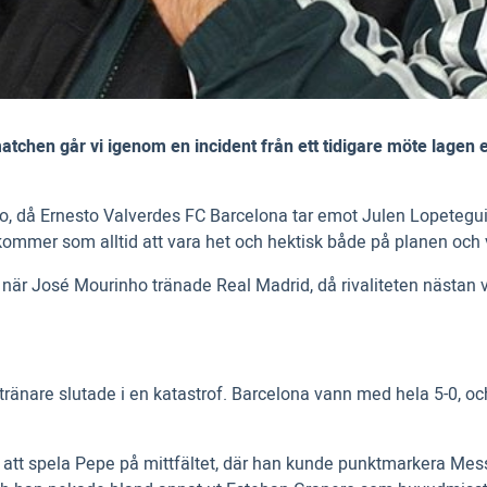
matchen går vi igenom en incident från ett tidigare möte lagen
sico, då Ernesto Valverdes FC Barcelona tar emot Julen Lopeteg
mer som alltid att vara het och hektisk både på planen och vi
en när José Mourinho tränade Real Madrid, då rivaliteten nästan 
änare slutade i en katastrof. Barcelona vann med hela 5-0, oc
att spela Pepe på mittfältet, där han kunde punktmarkera Messi. 