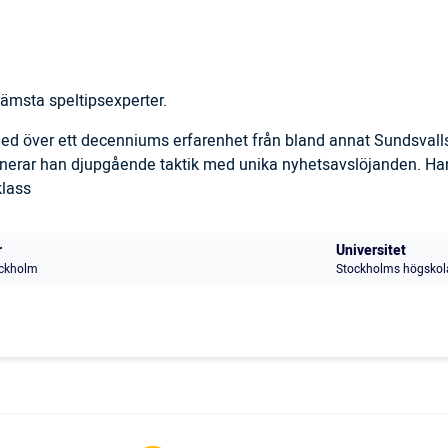
ämsta speltipsexperter.
 med över ett decenniums erfarenhet från bland annat Sundsval
inerar han djupgående taktik med unika nyhetsavslöjanden. Han
klass
r
Universitet
ckholm
Stockholms högskol