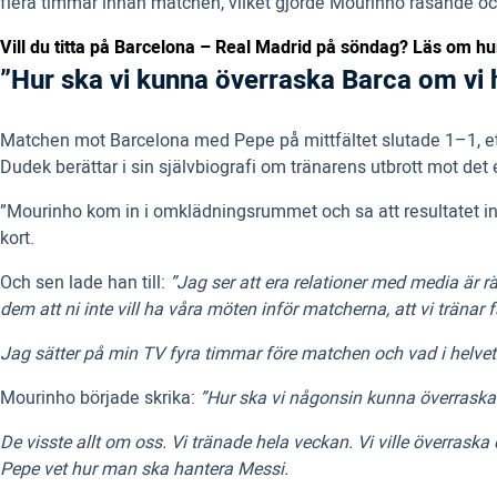
flera timmar innan matchen, vilket gjorde Mourinho rasande 
Vill du titta på Barcelona – Real Madrid på söndag? Läs om hur
”Hur ska vi kunna överraska Barca om vi ha
Matchen mot Barcelona med Pepe på mittfältet slutade 1–1, ett 
Dudek berättar i sin självbiografi om tränarens utbrott mot det 
”Mourinho kom in i omklädningsrummet och sa att resultatet in
kort.
Och sen lade han till:
”Jag ser att era relationer med media är
dem att ni inte vill ha våra möten inför matcherna, att vi tränar f
Jag sätter på min TV fyra timmar före matchen och vad i helvete 
Mourinho började skrika:
”Hur ska vi någonsin kunna överraska 
De visste allt om oss. Vi tränade hela veckan. Vi ville överraska
Pepe vet hur man ska hantera Messi.