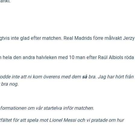
änkt.
gtvis inte glad efter matchen. Real Madrids förre målvakt Jerzy
an hela den andra halvleken med 10 man efter Raúl Albiols röda
trodde inte att ni kom överens med dem
så
bra. Jag har hört från
r bra nog.
informationen om vår startelva inför matchen.
tfältet för att spela mot Lionel Messi och vi pratade om hur