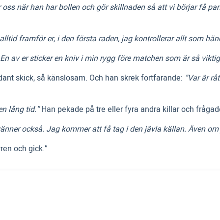
ss när han har bollen och gör skillnaden så att vi börjar få panik
alltid framför er, i den första raden, jag kontrollerar allt som händ
n av er sticker en kniv i min rygg före matchen som är så viktig
dant skick, så känslosam. Och han skrek fortfarande:
”Var är r
n lång tid.”
Han pekade på tre eller fyra andra killar och fråga
vänner också. Jag kommer att få tag i den jävla källan. Även om ja
ren och gick.”