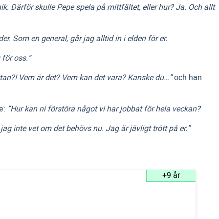
. Därför skulle Pepe spela på mittfältet, eller hur? Ja. Och allt
er. Som en general, går jag alltid in i elden för er.
 för oss.”
åttan?! Vem är det? Vem kan det vara? Kanske du…”
och han
de:
”Hur kan ni förstöra något vi har jobbat för hela veckan?
g inte vet om det behövs nu. Jag är jävligt trött på er.”
+9 år