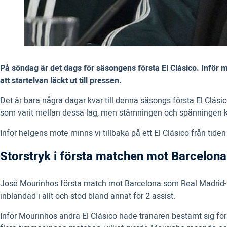
På söndag är det dags för säsongens första El Clásico. Inför 
att startelvan läckt ut till pressen.
Det är bara några dagar kvar till denna säsongs första El Clá
som varit mellan dessa lag, men stämningen och spänningen kom
Inför helgens möte minns vi tillbaka på ett El Clásico från tid
Storstryk i första matchen mot Barcelona
José Mourinhos första match mot Barcelona som Real Madrid-tr
inblandad i allt och stod bland annat för 2 assist.
Inför Mourinhos andra El Clásico hade tränaren bestämt sig för 