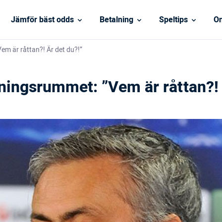
Jämför bäst odds
Betalning
Speltips
On
m är råttan?! Är det du?!”
ningsrummet: ”Vem är råttan?! 