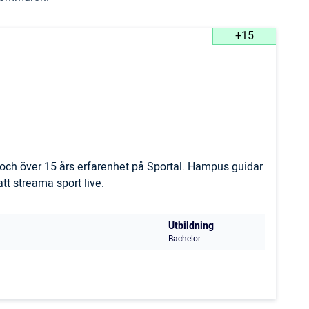
+15
och över 15 års erfarenhet på Sportal. Hampus guidar
t streama sport live.
Utbildning
Bachelor