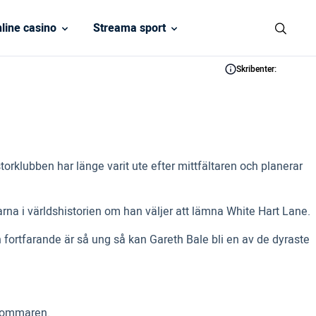
line casino
Streama sport
Skribenter:
orklubben har länge varit ute efter mittfältaren och planerar
arna i världshistorien om han väljer att lämna White Hart Lane.
fortfarande är så ung så kan Gareth Bale bli en av de dyraste
l sommaren.