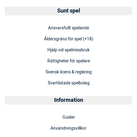
Sunt spel
Ansvarsfullt spelande
Åldersgräns för spel (+18)
Hjälp vid spelmissbruk
Rättigheter för spelare
Svensk licens & reglering
Svartlistade spelbolag
Information
Guider
Användningsvillkor