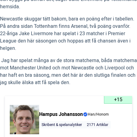
hemsida.
Newcastle skuggar tätt bakom, bara en poäng efter i tabellen.
På andra sidan Tottenham finns Arsenal, två poäng ovanför.
22-åriga Jake Livermore har spelat i 23 matcher i Premier
League den här säsongen och hoppas att få chansen även i
helgen.
 Jag har spelat många av de stora matcherna, båda matcherna
mot Manchester United och mot Newcastle och Liverpool och
har haft en bra säsong, men det här är den slutliga finalen och
jag skulle älska att få spela den.
+15
Hampus Johansson
Han/Honom
Skribent & spelanalytiker
2171 Artiklar