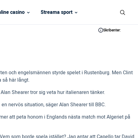
line casino
Streama sport
Skribenter:
nuten och engelsmännen styrde spelet i Rustenburg. Men Clint
 så här långt.
lan Shearer tror sig veta hur italienaren tänker.
n nervös situation, säger Alan Shearer till BBC.
mer att peta honom i Englands nästa match mot Algeriet på
Vem som borde spela istället? Jag antar att Capello tar David