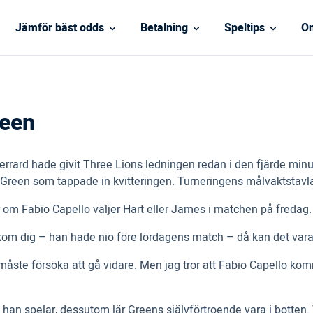
Jämför bäst odds
Betalning
Speltips
On
reen
errard hade givit Three Lions ledningen redan i den fjärde mi
 Green som tappade in kvitteringen. Turneringens målvaktstavla
 om Fabio Capello väljer Hart eller James i matchen på fredag. A
om dig – han hade nio före lördagens match – då kan det vara e
te försöka att gå vidare. Men jag tror att Fabio Capello kom
an spelar, dessutom lär Greens självförtroende vara i botten. 