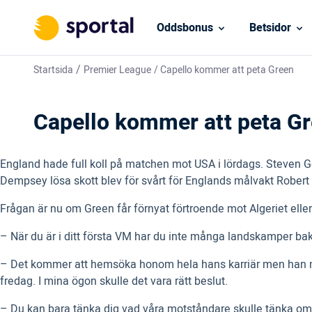
Oddsbonus
Betsidor
/
Startsida
Premier League
/
Capello kommer att peta Green
Capello kommer att peta G
England hade full koll på matchen mot USA i lördags. Steven G
Dempsey lösa skott blev för svårt för Englands målvakt Robert
Frågan är nu om Green får förnyat förtroende mot Algeriet eller
– När du är i ditt första VM har du inte många landskamper bak
– Det kommer att hemsöka honom hela hans karriär men han mås
fredag. I mina ögon skulle det vara rätt beslut.
– Du kan bara tänka dig vad våra motståndare skulle tänka om h