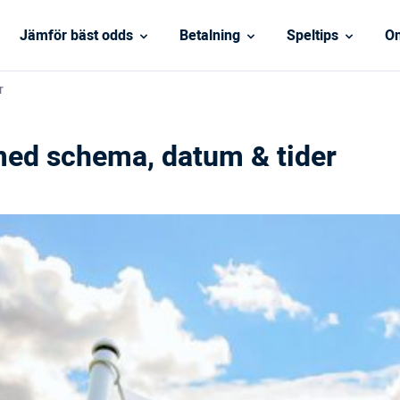
Jämför bäst odds
Betalning
Speltips
On
r
ed schema, datum & tider