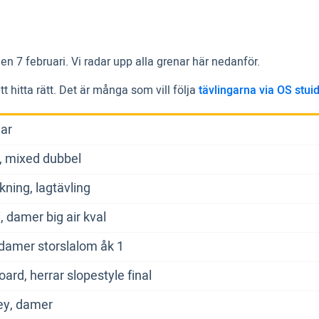
en 7 februari. Vi radar upp alla grenar här nedanför.
tt hitta rätt. Det är många som vill följa
tävlingarna via OS stui
gar
, mixed dubbel
ning, lagtävling
, damer big air kval
 damer storslalom åk 1
rd, herrar slopestyle final
ey, damer