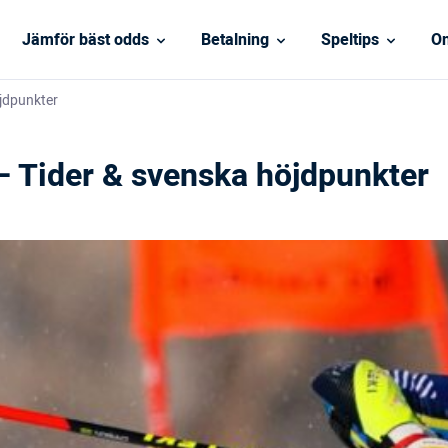
Jämför bäst odds
Betalning
Speltips
On
öjdpunkter
– Tider & svenska höjdpunkter