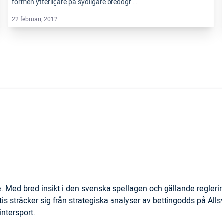
formen ytterligare på sydligare breddgr …
22 februari, 2012
. Med bred insikt i den svenska spellagen och gällande regler
is sträcker sig från strategiska analyser av bettingodds på All
ntersport.