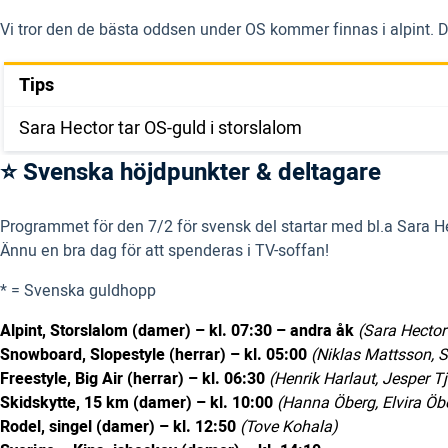
Vi tror den de bästa oddsen under OS kommer finnas i alpint. Dä
Tips
Sara Hector tar OS-guld i storslalom
⭐ Svenska höjdpunkter & deltagare
Programmet för den 7/2 för svensk del startar med bl.a Sara Hecto
Ännu en bra dag för att spenderas i TV-soffan!
* = Svenska guldhopp
Alpint, Storslalom (damer) – kl. 07:30 – andra åk
(Sara Hecto
Snowboard, Slopestyle (herrar) – kl. 05:00
(Niklas Mattsson, 
Freestyle, Big Air (herrar) – kl. 06:30
(Henrik Harlaut, Jesper 
Skidskytte, 15 km (damer) – kl. 10:00
(Hanna Öberg, Elvira Öbe
Rodel, singel (damer) – kl. 12:50
(Tove Kohala)