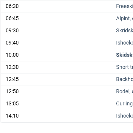
06:30
Freeski
06:45
Alpint,
09:30
Skrids
09:40
Ishock
10:00
Skidsk
12:30
Short t
12:45
Backho
12:50
Rodel,
13:05
Curling
14:10
Ishock