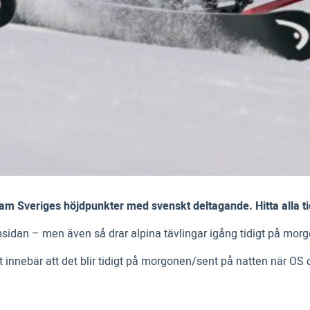
i fram Sveriges höjdpunkter med svenskt deltagande. Hitta all
amsidan – men även så drar alpina tävlingar igång tidigt på mor
t innebär att det blir tidigt på morgonen/sent på natten när OS 