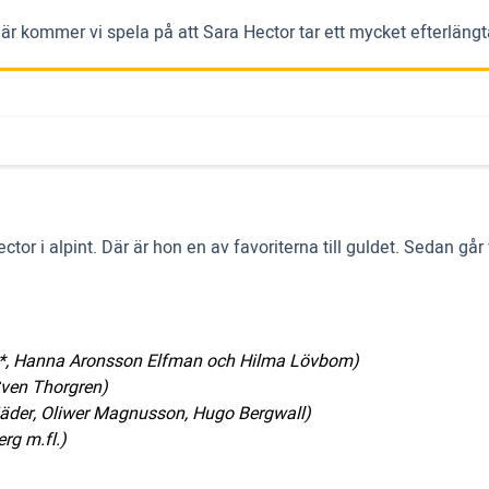
r kommer vi spela på att Sara Hector tar ett mycket efterlängta
r i alpint. Där är hon en av favoriterna till guldet. Sedan går v
r*, Hanna Aronsson Elfman och Hilma Lövbom)
Sven Thorgren)
Tjäder, Oliwer Magnusson, Hugo Bergwall)
rg m.fl.)