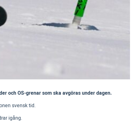
a tider och OS-grenar som ska avgöras under dagen.
gonen svensk tid.
drar igång.