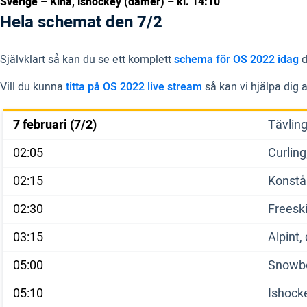
Sverige – Kina, ishockey (damer) – kl. 14:10
Hela schemat den 7/2
Självklart så kan du se ett komplett
schema för OS 2022 idag
d
Vill du kunna
titta på OS 2022 live stream
så kan vi hjälpa dig a
7 februari (7/2)
Tävlin
02:05
Curling
02:15
Konståk
02:30
Freeski
03:15
Alpint,
05:00
Snowboa
05:10
Ishock