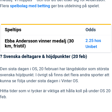
medalj. Vi hoppas – och tror att det löser sig för Andersson.
Flera
spelbolag med betting
ger bra utdelning på spelet.
Speltips
Odds
Ebba Andersson vinner medalj (30
2.25 hos
km, fristil)
Unibet
? Svenska deltagare & höjdpunkter (20 feb)
Den sista dagen i OS, 20 februari har längdskidor som största
svenska höjdpunkt. I övrigt så finns det flera andra sporter att
kunna se följa under sista dagen i Vinter OS.
Hitta tider som vi tycker är viktiga att hålla koll på under OS 20
feb.