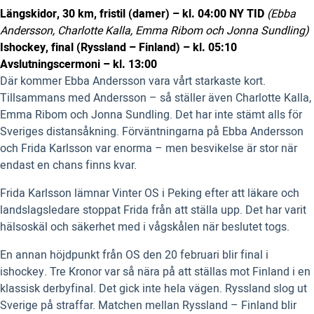
Längskidor, 30 km, fristil (damer) – kl. 04:00 NY TID
(Ebba
Andersson, Charlotte Kalla, Emma Ribom och Jonna Sundling)
Ishockey, final (Ryssland – Finland) – kl. 05:10
Avslutningscermoni – kl. 13:00
Där kommer Ebba Andersson vara vårt starkaste kort.
Tillsammans med Andersson – så ställer även Charlotte Kalla,
Emma Ribom och Jonna Sundling. Det har inte stämt alls för
Sveriges distansåkning. Förväntningarna på Ebba Andersson
och Frida Karlsson var enorma – men besvikelse är stor när
endast en chans finns kvar.
Frida Karlsson lämnar Vinter OS i Peking efter att läkare och
landslagsledare stoppat Frida från att ställa upp. Det har varit
hälsoskäl och säkerhet med i vågskålen när beslutet togs.
En annan höjdpunkt från OS den 20 februari blir final i
ishockey. Tre Kronor var så nära på att ställas mot Finland i en
klassisk derbyfinal. Det gick inte hela vägen. Ryssland slog ut
Sverige på straffar. Matchen mellan Ryssland – Finland blir