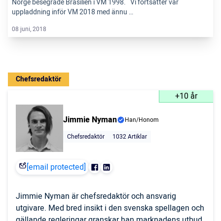
Norge besegrade Brasilien i VM 1998. Vi fortsätter vår
uppladdning inför VM 2018 med ännu …
08 juni, 2018
Chefsredaktör
+10 år
Jimmie Nyman
Han/Honom
Chefsredaktör
1032 Artiklar
[email protected]
Jimmie Nyman är chefsredaktör och ansvarig
utgivare. Med bred insikt i den svenska spellagen och
gällande regleringar granskar han marknadens utbud