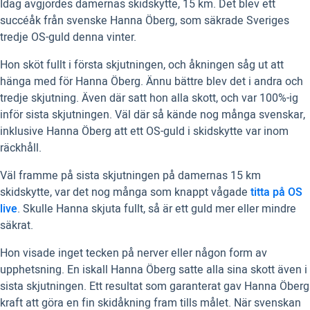
Idag avgjordes damernas skidskytte, 15 km. Det blev ett
succéåk från svenske Hanna Öberg, som säkrade Sveriges
tredje OS-guld denna vinter.
Hon sköt fullt i första skjutningen, och åkningen såg ut att
hänga med för Hanna Öberg. Ännu bättre blev det i andra och
tredje skjutning. Även där satt hon alla skott, och var 100%-ig
inför sista skjutningen. Väl där så kände nog många svenskar,
inklusive Hanna Öberg att ett OS-guld i skidskytte var inom
räckhåll.
Väl framme på sista skjutningen på damernas 15 km
skidskytte, var det nog många som knappt vågade
titta på OS
live
. Skulle Hanna skjuta fullt, så är ett guld mer eller mindre
säkrat.
Hon visade inget tecken på nerver eller någon form av
upphetsning. En iskall Hanna Öberg satte alla sina skott även i
sista skjutningen. Ett resultat som garanterat gav Hanna Öberg
kraft att göra en fin skidåkning fram tills målet. När svenskan