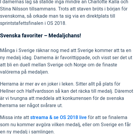
I damernas lag så ställde inga mindre än Charlotte Kalla och
Stina Nilsson tillsammans. Trots att staven bröts i början för
svenskorna, så orkade man ta sig via en direktplats till
sprintstafettsfinalen i OS 2018.
Svenska favoriter – Medaljchans!
Många i Sverige räknar nog med att Sverige kommer att ta en
ny medalj idag. Damerna är favorittippade, och visst ser det ut
att bli en duell mellan Sverige och Norge om de finaste
valörerna på medaljen.
Herrarna är mer av en joker i leken. Sitter allt på plats för
Hellner och Halfvardsson så kan det räcka till medalj. Däremot
är vi tvungna att meddela att konkurrensen för de svenska
herrarna ser något svårare ut.
Missa inte att
streama & se OS 2018 live
för att se finalerna
som nu kommer avgöra vilken medalj, eller om Sverige en får
en ny medalj i samlingen.