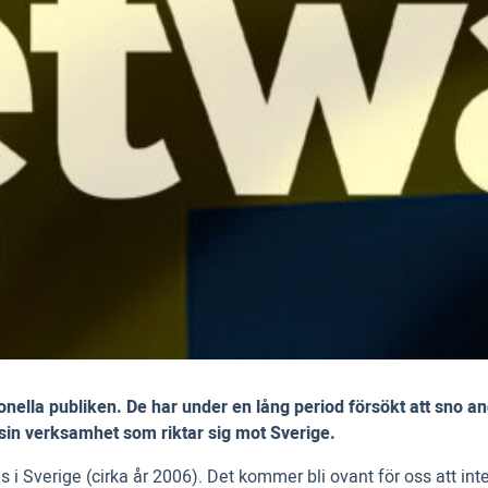
ionella publiken. De har under en lång period försökt att sno
 sin verksamhet som riktar sig mot Sverige.
 i Sverige (cirka år 2006). Det kommer bli ovant för oss att in