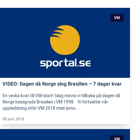
VM
VIDEO: Dagen då Norge slog Brasilien – 7 dagar kvar
En vecka kvar till VM-start! Idag minns vi tillbaka på dagen då
Norge besegrade Brasilien i VM 1998. Vi fortsätter vår
uppladdning inför VM 2018 med ännu …
08 juni, 2018
VM