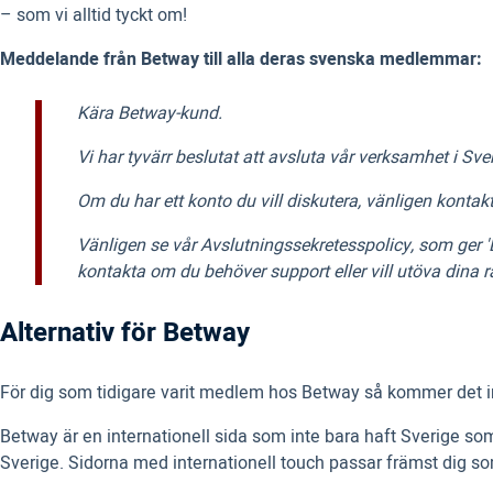
– som vi alltid tyckt om!
Meddelande från Betway till alla deras svenska medlemmar:
Kära Betway-kund.
Vi har tyvärr beslutat att avsluta vår verksamhet i Sv
Om du har ett konto du vill diskutera, vänligen konta
Vänligen se vår Avslutningssekretesspolicy, som ger 
kontakta om du behöver support eller vill utöva dina rä
Alternativ för Betway
För dig som tidigare varit medlem hos Betway så kommer det inte
Betway är en internationell sida som inte bara haft Sverige som
Sverige. Sidorna med internationell touch passar främst dig som