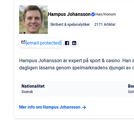
Hampus Johansson
Han/Honom
Skribent & spelanalytiker
2171 Artiklar
[email protected]
Hampus Johansson är expert på sport & casino. Han är
dagligen läsarna genom spelmarknadens djungel av odd
Nationalitet
Bo
Svensk
Göt
Mer info om Hampus Johansson