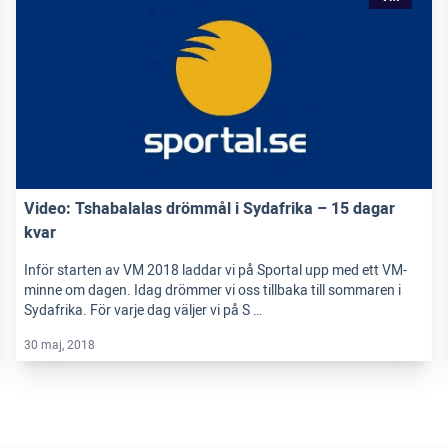
Video: Tshabalalas drömmål i Sydafrika – 15 dagar
kvar
Inför starten av VM 2018 laddar vi på Sportal upp med ett VM-
minne om dagen. Idag drömmer vi oss tillbaka till sommaren i
Sydafrika. För varje dag väljer vi på S …
30 maj, 2018