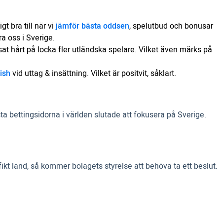
gt bra till när vi
jämför bästa oddsen
, spelutbud och bonusar
ra oss i Sverige.
 hårt på locka fler utländska spelare. Vilket även märks på
ish
vid uttag & insättning. Vilket är positvit, såklart.
a bettingsidorna i världen slutade att fokusera på Sverige.
fikt land, så kommer bolagets styrelse att behöva ta ett beslut.