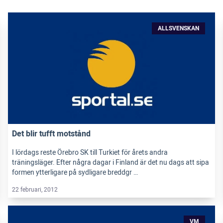
ALLSVENSKAN
Det blir tufft motstånd
I lördags reste Örebro SK till Turkiet för årets andra
träningsläger. Efter några dagar i Finland är det nu dags att sipa
formen ytterligare på sydligare breddgr …
22 februari, 2012
VM