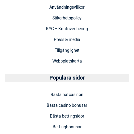
Användningsvillkor
Säkerhetspolicy
KYC – Kontoverifiering
Press & media
Tillgänglighet
Webbplatskarta
Populära sidor
Bästa nätcasinon
Bästa casino bonusar
Bästa bettingsidor
Bettingbonusar