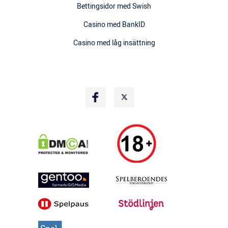
Bettingsidor med Swish
Casino med BankID
Casino med låg insättning