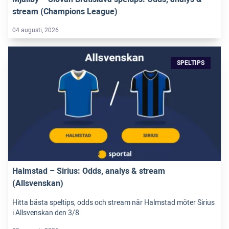
stream (Champions League)
04 augusti, 2026
SPELTIPS
Halmstad – Sirius: Odds, analys & stream
(Allsvenskan)
Hitta bästa speltips, odds och stream när Halmstad möter Sirius
i Allsvenskan den 3/8.