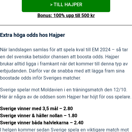
> TILL HAJPER
Bonus: 100% upp till 500 kr
Extra höga odds hos Hajper
När landslagen samlas för att spela kval till EM 2024 – så tar
en del svenska betsidor chansen att boosta odds. Hajper
brukar alltid ligga i framkant när det kommer till denna typ av
erbjudanden. Därför var de snabba med att lägga fram sina
boostade odds inför Sveriges matcher.
Sverige spelar mot Moldavien i en träningsmatch den 12/10.
Här är några av de oddsen som Hajper har höjt för oss spelare.
Sverige vinner med 3,5 mål – 2.80
Sverige vinner & håller nollan – 1.80
Sverige vinner båda halvlekarna – 2.40
I helgen kommer sedan Sverige spela en viktigare match mot