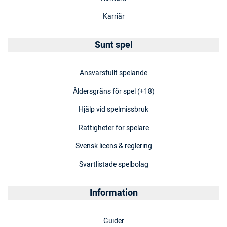
Karriär
Sunt spel
Ansvarsfullt spelande
Åldersgräns för spel (+18)
Hjälp vid spelmissbruk
Rättigheter för spelare
Svensk licens & reglering
Svartlistade spelbolag
Information
Guider