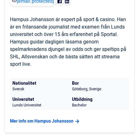
[email protected]
Hampus Johansson är expert på sport & casino. Han
är en frilansande journalist med examen från Lunds
universitet och över 15 års erfarenhet på Sportal.
Hampus guidar dagligen läsarna genom
spelmarknadens djungel av odds och ger speltips på
SHL, Allsvenskan och de bästa sätten att streama
sport live.
Nationalitet
Bor
Svensk
Göteborg, Sverige
Universitet
Utbildning
Lunds Universitet
Bachelor
Mer info om Hampus Johansson