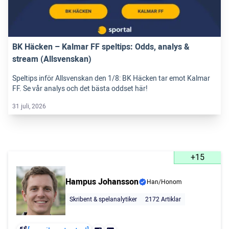
BK Häcken – Kalmar FF speltips: Odds, analys &
stream (Allsvenskan)
Speltips inför Allsvenskan den 1/8: BK Häcken tar emot Kalmar
FF. Se vår analys och det bästa oddset här!
31 juli, 2026
+15
Hampus Johansson
Han/Honom
Skribent & spelanalytiker
2172 Artiklar