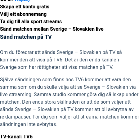
Skapa ett konto gratis
Välj ett abonnemang
Ta dig till alla sport streams
Sänd matchen mellan Sverige – Slovakien live
Sänd matchen på TV
Om du föredrar att sända Sverige – Slovakien på TV så
kommer den att visa på TV6. Det är den enda kanalen i
Sverige som har rättigheter att visa matchen på TV.
Själva sändningen som finns hos TV6 kommer att vara den
samma som om du skulle välja att se Sverige – Slovakien via
live streaming. Samma studio kommer göra dig sällskap under
matchen. Den enda stora skillnaden är att de som väljer att
sända Sverige – Slovakien på TV kommer att bli avbrytna av
reklampauser. För dig som väljer att streama matchen kommer
sändningen inte avbrytas.
TV-kanal: TV6