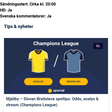
Sändningsstart: Cirka kl. 20:00
HD: Ja
Svenska kommentatorer: Ja
Tips & nyheter
CL
Mjällby – Slovan Bratislava speltips: Odds, analys &
stream (Champions League)