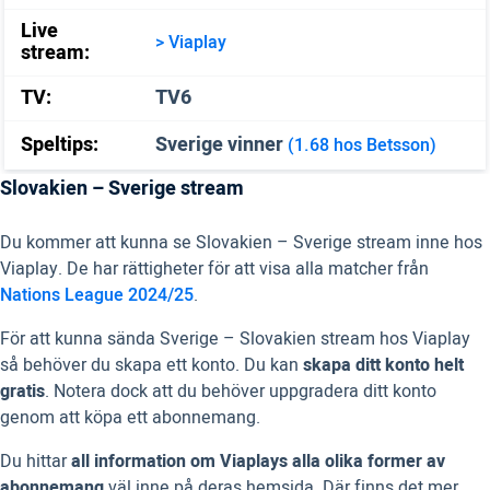
Live
> Viaplay
stream:
TV:
TV6
Speltips:
Sverige vinner
(1.68 hos Betsson)
Slovakien – Sverige stream
Du kommer att kunna se Slovakien – Sverige stream inne hos
Viaplay. De har rättigheter för att visa alla matcher från
Nations League 2024/25
.
För att kunna sända Sverige – Slovakien stream hos Viaplay
så behöver du skapa ett konto. Du kan
skapa ditt konto helt
gratis
. Notera dock att du behöver uppgradera ditt konto
genom att köpa ett abonnemang.
Du hittar
all information om Viaplays alla olika former av
abonnemang
väl inne på deras hemsida. Där finns det mer