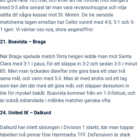
att göra hela 105 mål, och efter att ha förlorat mot Rangers
med 0-3 allra senast lär man vara revanschsugna och vilja
sätta dit några kassar mot St. Mirren. De tre senaste
matcherna lagen emellan har Celtic vunnit med 4-0, 5-1 och 5-
1 igen. Vi väntar oss nya, stora segersiffror.
21. Boavista – Braga
När Braga spelade match förra helgen ledde man mot Santa
Clara med 3-1 i paus, för att släppa in 3-2 och sedan 3-3 i minut
85. Men man lyckades därefter inte göra bara ett utan två
sena mål, och vann med 5-3. Man är med andra ord ett lag
som kan det där med att göra mål, och släpper dessutom in
lite för mycket bakåt. Boavista kommer från en 1-3-förlust, och
är också inblandade i målrika matcher ganska ofta.
24. United IK – Dalkurd
Dalkurd har inlett säsongen i Division 1 starkt, där man toppar
tabellen två pinnar före Hammarby TFF. Defensiven är stark