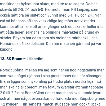
maskineriet hyfsat mot slutet, med tre raka segrar. De har
skrivits till 2-0, 2-1 och 6-0. Här möter man RB Leipzig, som
också gått bra på slutet och vunnit med 5-1, 1-0 och 2-1. När
två så här pass offensivt skickliga lag möts tror vi att det
kommer att smälla ett antal gånger, och det skadar heller inte
att båda lagen saknar sina ordinarie målvakter på grund av
skador. Bayern har dessutom sin ordinarie mittback Lucas
Hernández på skadelistan. Den här matchen går med på vår
kupong.
13. SK Brann – Lilleström
Norsk cupfinal mellan två lag som har en hög högstanivå men
som varit något ojämna i sina prestationer den här säsongen.
Brann ligger som nykomling på tredje plats i norska ligan, så
man ska ha allt beröm, men faktum kvarstår att man tappade
2-0 till 2-2 mot Bodö/Glimt under matchens avslutande kvart
och att man något överraskande förlorade mot Sarpsborg med
1-2 nyligen. I sin senaste match studsade man dock tillbaka,