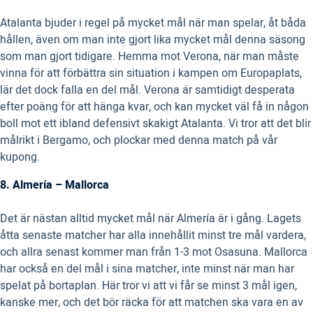
Atalanta bjuder i regel på mycket mål när man spelar, åt båda
hållen, även om man inte gjort lika mycket mål denna säsong
som man gjort tidigare. Hemma mot Verona, när man måste
vinna för att förbättra sin situation i kampen om Europaplats,
lär det dock falla en del mål. Verona är samtidigt desperata
efter poäng för att hänga kvar, och kan mycket väl få in någon
boll mot ett ibland defensivt skakigt Atalanta. Vi tror att det blir
målrikt i Bergamo, och plockar med denna match på vår
kupong.
8. Almería – Mallorca
Det är nästan alltid mycket mål när Almería är i gång. Lagets
åtta senaste matcher har alla innehållit minst tre mål vardera,
och allra senast kommer man från 1-3 mot Osasuna. Mallorca
har också en del mål i sina matcher, inte minst när man har
spelat på bortaplan. Här tror vi att vi får se minst 3 mål igen,
kanske mer, och det bör räcka för att matchen ska vara en av