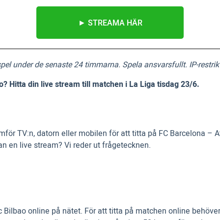
► STREAMA HÄR
spel under de senaste 24 timmarna. Spela ansvarsfullt. IP-restrikti
 Hitta din live stream till matchen i La Liga tisdag 23/6.
för TV:n, datorn eller mobilen för att titta på FC Barcelona – At
n en live stream? Vi reder ut frågetecknen.
 Bilbao online på nätet. För att titta på matchen online behöve