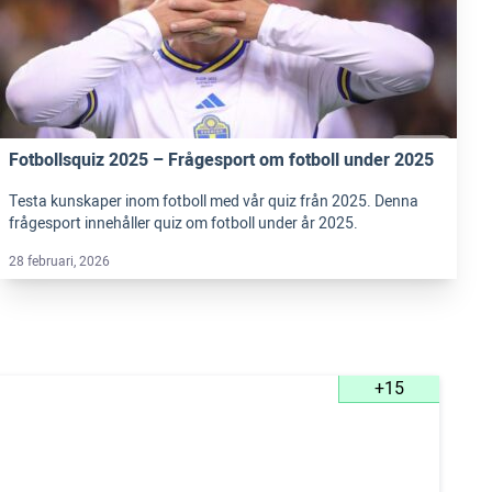
Fotbollsquiz 2025 – Frågesport om fotboll under 2025
Testa kunskaper inom fotboll med vår quiz från 2025. Denna
frågesport innehåller quiz om fotboll under år 2025.
28 februari, 2026
+15