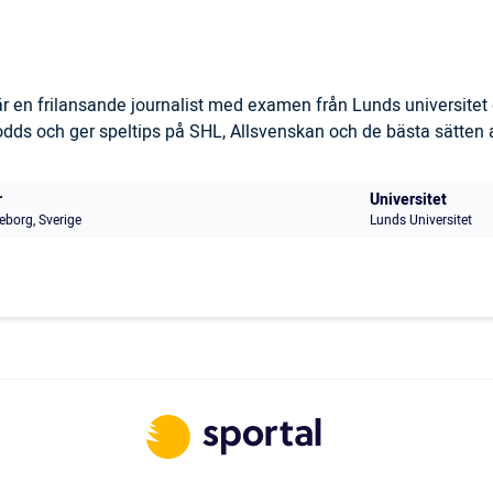
 en frilansande journalist med examen från Lunds universitet 
s och ger speltips på SHL, Allsvenskan och de bästa sätten at
r
Universitet
eborg, Sverige
Lunds Universitet