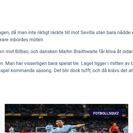
n, då man inte riktigt räckte till mot Sevilla utan bara nådde
rkare inbördes möten.
en mot Bilbao, och dansken Martin Braithwaite får kliva åt sidan
n. Man har visserligen bara spelat tre. Laget ligger i mitten av 
el kommande säsong. Det blir dock tufft, och då krävs det att 
FOTBOLLSQUIZ