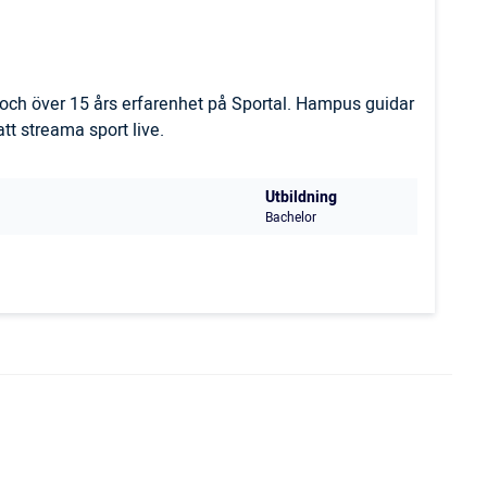
och över 15 års erfarenhet på Sportal. Hampus guidar
t streama sport live.
Utbildning
Bachelor