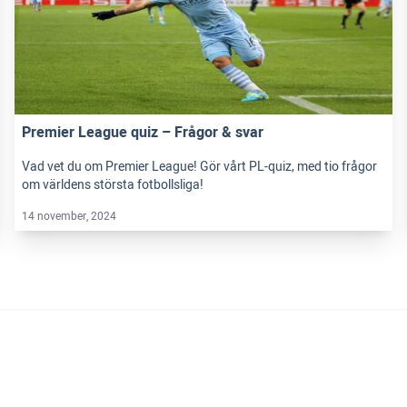
Premier League quiz – Frågor & svar
Vad vet du om Premier League! Gör vårt PL-quiz, med tio frågor
om världens största fotbollsliga!
14 november, 2024