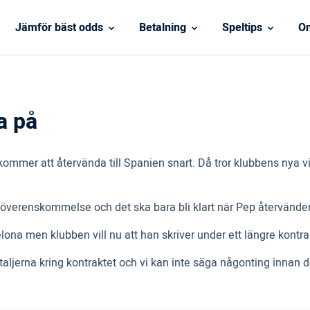
Jämför bäst odds
Betalning
Speltips
On
a på
ommer att återvända till Spanien snart. Då tror klubbens nya v
 överenskommelse och det ska bara bli klart när Pep återvänder 
elona men klubben vill nu att han skriver under ett längre kontra
taljerna kring kontraktet och vi kan inte säga någonting innan 