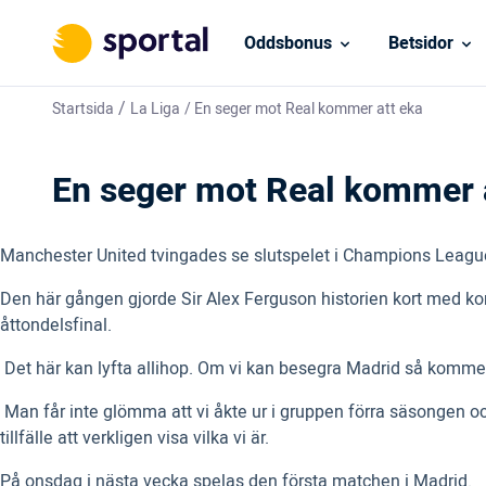
Oddsbonus
Betsidor
/
Startsida
La Liga
/
En seger mot Real kommer att eka
En seger mot Real kommer 
Manchester United tvingades se slutspelet i Champions League f
Den här gången gjorde Sir Alex Ferguson historien kort med kon
åttondelsfinal.
 Det här kan lyfta allihop. Om vi kan besegra Madrid så kommer d
 Man får inte glömma att vi åkte ur i gruppen förra säsongen o
tillfälle att verkligen visa vilka vi är.
På onsdag i nästa vecka spelas den första matchen i Madrid.