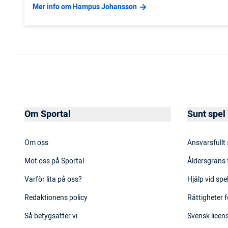
Mer info om Hampus Johansson
Om Sportal
Sunt spel
Om oss
Ansvarsfullt
Möt oss på Sportal
Åldersgräns 
Varför lita på oss?
Hjälp vid sp
Redaktionens policy
Rättigheter f
Så betygsätter vi
Svensk licens