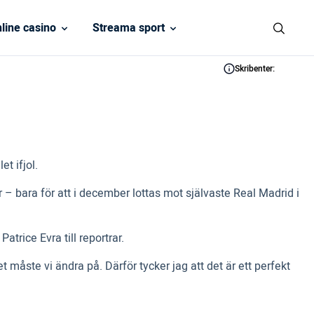
line casino
Streama sport
Skribenter:
et ifjol.
– bara för att i december lottas mot självaste Real Madrid i
atrice Evra till reportrar.
 måste vi ändra på. Därför tycker jag att det är ett perfekt