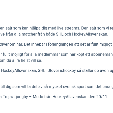
t en sajt som kan hjälpa dig med live streams. Den sajt som vi
live från alla matcher från både SHL och HockeyAllsvenskan.
river om här. Det innebär i förlängningen att det är fullt möjl
är fullt möjligt för alla medlemmar som har köpt ett abonnema
 du allra helst vill se.
 HockeyAllsvenskan, SHL. Utöver ishockey så ställer de även up
ll dig som vill ta del av så mycket svensk sport som det bara g
ama Troja/Ljungby – Modo från HockeyAllsvenskan den 20/11.