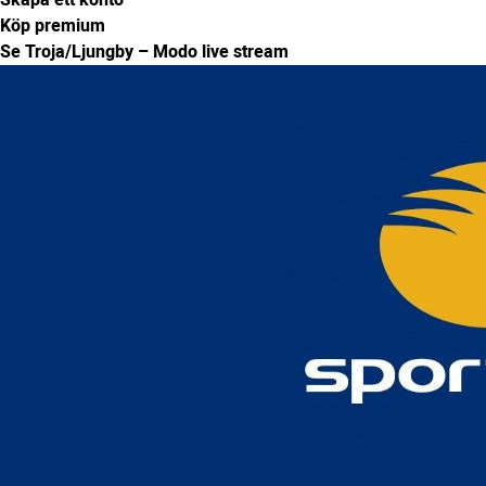
Skapa ett konto
Köp premium
Se Troja/Ljungby – Modo live stream