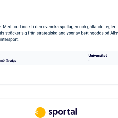
. Med bred insikt i den svenska spellagen och gällande regler
is sträcker sig från strategiska analyser av bettingodds på All
ntersport.
r
Universitet
mö, Sverige
-