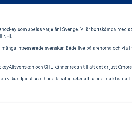
hockey som spelas varje år i Sverige. Vi är bortskämda med att
ll NHL.
 många intresserade svenskar. Både live på arenorna och via l
ckeyAllsvenskan och SHL känner redan till att det är just Cmore
 om vilken tjänst som har alla rättigheter att sända matcherna f