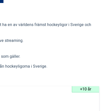
 ha en av världens främst hockeyligor i Sverige och
ive streaming.
 som gäller.
rån hockeyligorna i Sverige.
+10 år