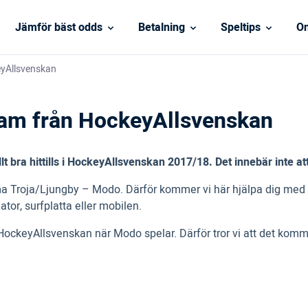
Jämför bäst odds
Betalning
Speltips
On
eyAllsvenskan
eam från HockeyAllsvenskan
t bra hittills i HockeyAllsvenskan 2017/18. Det innebär inte a
ema Troja/Ljungby – Modo. Därför kommer vi här hjälpa dig med a
or, surfplatta eller mobilen.
n HockeyAllsvenskan när Modo spelar. Därför tror vi att det ko