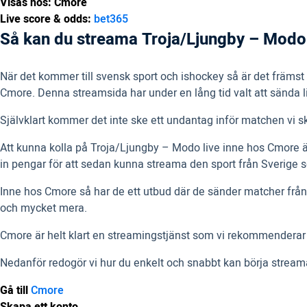
Visas hos: Cmore
Live score & odds:
bet365
Så kan du streama Troja/Ljungby – Modo
När det kommer till svensk sport och ishockey så är det främs
Cmore. Denna streamsida har under en lång tid valt att sända 
Självklart kommer det inte ske ett undantag inför matchen vi sk
Att kunna kolla på Troja/Ljungby – Modo live inne hos Cmore 
in pengar för att sedan kunna streama den sport från Sverige som
Inne hos Cmore så har de ett utbud där de sänder matcher från
och mycket mera.
Cmore är helt klart en streamingstjänst som vi rekommenderar ti
Nedanför redogör vi hur du enkelt och snabbt kan börja stre
Gå till
Cmore