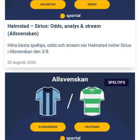
Halmstad – Sirius: Odds, analys & stream
(Allsvenskan)
Hitta bästa speltips, odds och stream när Halmstad möter Sirius
i Allsvenskan den 3/8.
03 augusti, 2026
SPELTIPS