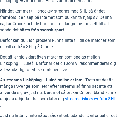
Linköping HC mot Luleå HF är vart matchen sänds.
När det kommer till ishockey streams med SHL så är det
framförallt en sajt på internet som du kan ta hjälp av. Denna
sajt är Cmore, och de har under en längre period sett till att
sända det
bästa från svensk sport
.
Därför kan du utan problem kunna hitta till till de matcher som
du vill se från SHL på Cmore.
Det gäller självklart även matchen som spelas mellan
Linköping – Luleå. Därför är det dit som vi rekommenderar dig
att vända dig för att se matchen live.
Att
streama Linköping – Luleå online är inte
. Trots att det är
många i Sverige som letar efter streams så finns det inte att
använda sig av just nu. Däremot så brukar Cmore ibland kunna
erbjuda erbjudanden som låter dig
streama ishockey från SHL
.
Just nu hittar vi inte något sådant erbjudande. Därför gäller det