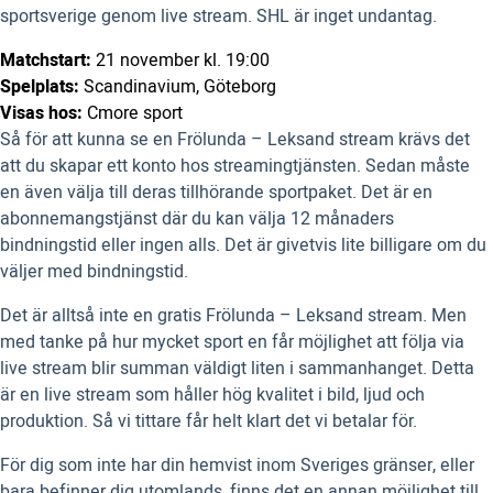
sportsverige genom live stream. SHL är inget undantag.
Matchstart:
21 november kl. 19:00
Spelplats:
Scandinavium, Göteborg
Visas hos:
Cmore sport
Så för att kunna se en Frölunda – Leksand stream krävs det
att du skapar ett konto hos streamingtjänsten. Sedan måste
en även välja till deras tillhörande sportpaket. Det är en
abonnemangstjänst där du kan välja 12 månaders
bindningstid eller ingen alls. Det är givetvis lite billigare om du
väljer med bindningstid.
Det är alltså inte en gratis Frölunda – Leksand stream. Men
med tanke på hur mycket sport en får möjlighet att följa via
live stream blir summan väldigt liten i sammanhanget. Detta
är en live stream som håller hög kvalitet i bild, ljud och
produktion. Så vi tittare får helt klart det vi betalar för.
För dig som inte har din hemvist inom Sveriges gränser, eller
bara befinner dig utomlands, finns det en annan möjlighet till