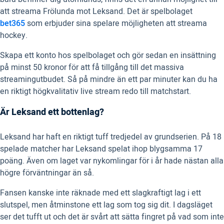
att streama Frölunda mot Leksand. Det är spelbolaget
bet365
som erbjuder sina spelare möjligheten att streama
hockey.
Skapa ett konto hos spelbolaget och gör sedan en insättning
på minst 50 kronor för att få tillgång till det massiva
streamingutbudet. Så på mindre än ett par minuter kan du ha
en riktigt högkvalitativ live stream redo till matchstart.
Är Leksand ett bottenlag?
Leksand har haft en riktigt tuff tredjedel av grundserien. På 18
spelade matcher har Leksand spelat ihop blygsamma 17
poäng. Även om laget var nykomlingar för i år hade nästan alla
högre förväntningar än så.
Fansen kanske inte räknade med ett slagkraftigt lag i ett
slutspel, men åtminstone ett lag som tog sig dit. I dagsläget
ser det tufft ut och det är svårt att sätta fingret på vad som inte